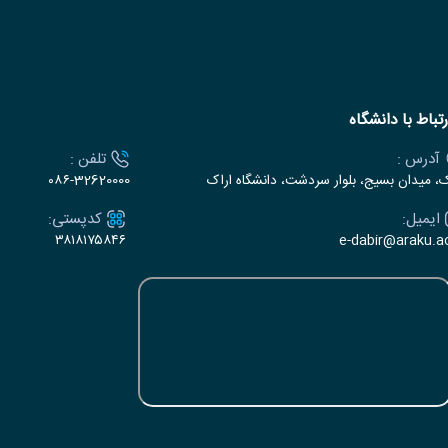
رتباط با دانشگاه
آدرس :
تلفن :
ک، میدان بسیج، بلوار سردشت، دانشگاه اراک
۰۸۶-32620000
ایمیل:
کدپستی:
۳۸۱۸۱۷۵۸۴۶
e-dabir@araku.ac