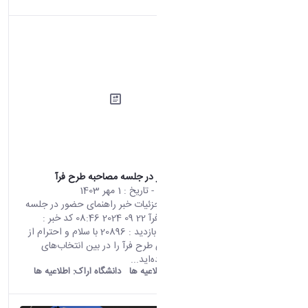
راهنمای حضور در جلسه مصاحبه طرح فرآ
محتوای سایت
- تاریخ :
1 مهر 1403
صفحه اصلی جزئیات خبر راهنمای حضور در جلسه
مصاحبه طرح فرآ 22 09 2024 08:46 کد خبر :
669910 تعداد بازدید : 20896 با سلام و احترام از
اینکه رشته‌های طرح فرآ را در بین انتخاب‌های
خودتان قرارداده‌اید...
old araku:
اطلاعیه ها
دانشگاه اراک:
اطلاعیه ها