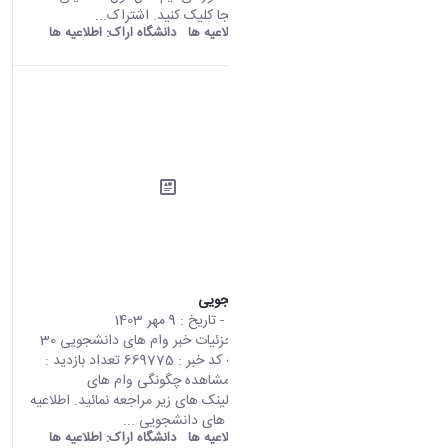
1404-1403 اینجا کلیک کنید. اشتراک...
old araku:
اطلاعیه ها
دانشگاه اراک:
اطلاعیه ها
وام های دانشجویی
محتوای سایت
- تاریخ :
9 مهر 1403
صفحه اصلی جزئیات خبر وام های دانشجویی 30
09 2024 05:20 کد خبر : 669775 تعداد بازدید :
21357 جهت مشاهده چگونگی وام های
دانشجویی به لینک های زیر مراجعه نمائید. اطلاعیه
درخواست وام های دانشجویی ...
old araku:
اطلاعیه ها
دانشگاه اراک:
اطلاعیه ها