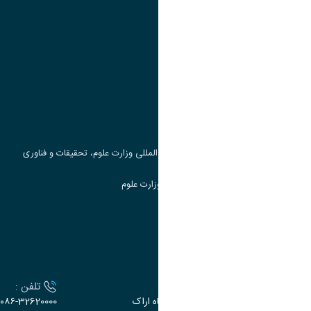
پیوند ها
وزارت علوم، تحقیقات و فناوری
پرتال دانشجویی صندوق رفاه
جست و جوی کتاب
مرکز مطالعات و همکاری های علمی بین المللی وزارت علوم، تحقیقات و فناوری
سامانه دریافت و پاسخگویی به شکایات وزارت علوم
سامانه سخا وزارت علوم
ارتباط با دانشگاه
آدرس :
تلفن :
اراک، میدان بسیج، بلوار سردشت، دانشگاه اراک
۰۸۶-32620000