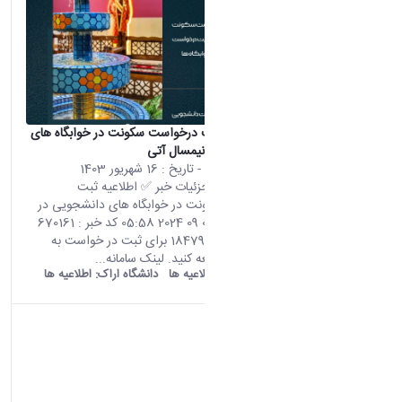
✅ اطلاعیه ثبت درخواست سکونت در خوابگاه های
دانشجویی در نیمسال آتی
محتوای سایت
- تاریخ :
16 شهریور 1403
صفحه اصلی جزئیات خبر ✅ اطلاعیه ثبت
درخواست سکونت در خوابگاه های دانشجویی در
نیمسال آتی 06 09 2024 05:58 کد خبر : 670161
تعداد بازدید : 18479 برای ثبت در خواست به
لینک زیر مراجعه کنید. لینک سامانه...
old araku:
اطلاعیه ها
دانشگاه اراک:
اطلاعیه ها