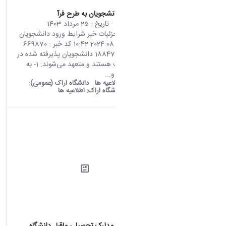
شرایط ورود دانشجویان به طرح فرآ
محتوای سایت
- تاریخ :
25 مرداد 1403
صفحه اصلی جزئیات خبر شرایط ورود دانشجویان
به طرح فرآ 15 08 2024 10:42 کد خبر : 669870
تعداد بازدید : 18847 دانشجویان پذیرفته شده در
طرح فرآ موظف هستند و متعهد می‌شوند: 1- به
دستورالعمل‌ها و...
old araku:
اطلاعیه ها
دانشگاه اراک (عمومی):
اطلاعیه ها
دانشگاه اراک:
اطلاعیه ها