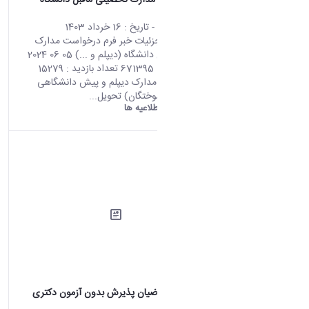
فرم درخواست مدارک تحصیلی ماقبل دانشگاه
(دیپلم و ...)
محتوای سایت
- تاریخ :
16 خرداد 1403
صفحه اصلی جزئیات خبر فرم درخواست مدارک
تحصیلی ماقبل دانشگاه (دیپلم و ...) 05 06 2024
11:43 کد خبر : 671395 تعداد بازدید : 15279
فرآیند دریافت مدارک دیپلم و پیش دانشگاهی
(ویژه دانش آموختگان) تحویل...
دانشگاه اراک:
اطلاعیه ها
قابل توجه متقاضیان پذیرش بدون آزمون دکتری
1403