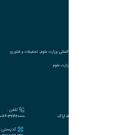
وزارت علوم، تحقیقات و فناوری
پرتال دانشجویی صندوق رفاه
جست و جوی کتاب
مرکز مطالعات و همکاری های علمی بین المللی وزارت علوم، تحقیقات و فناوری
سامانه دریافت و پاسخگویی به شکایات وزارت علوم
سامانه سخا وزارت علوم
ارتباط با دانشگاه
آدرس :
تلفن :
اراک، میدان بسیج، بلوار سردشت، دانشگاه اراک
۰۸۶-32620000
ایمیل:
کدپستی: