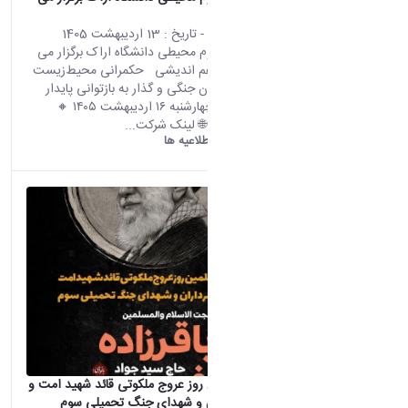
کند:
محتوای سایت
- تاریخ :
13 اردیبهشت 1405
پژوهشکده علوم محیطی دانشگاه اراک برگزار می
کند: نشست هم اندیشی حکمرانی محیط‌زیست
در شرایط بحران جنگی و گذار به بازتوانی پایدار
سرزمین 🔸 چهارشنبه ۱۶ اردیبهشت ۱۴۰۵ 🔸
ساعت۱۳تا۱۵ 🌐 لینک شرکت...
دانشگاه اراک:
اطلاعیه ها
مراسم چهلمین روز عروج ملکوتی قائد شهید امت و
يادبود سرداران و شهدای جنگ تحمیلی سوم