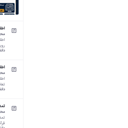
اطل
محت
اطل
رویدا
دان
اطل
محت
اطل
تعا
دان
تمد
محت
تمد
قرآ