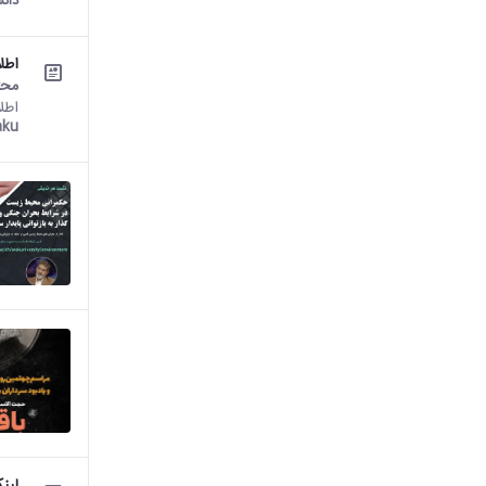
دان
اطلا
محت
اطلاعیه
ku: