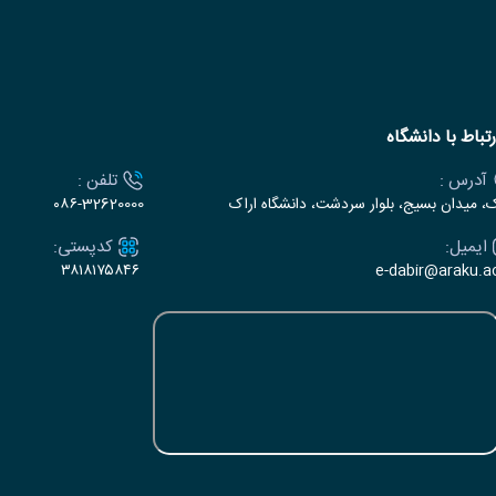
رتباط با دانشگاه
آدرس :
تلفن :
ک، میدان بسیج، بلوار سردشت، دانشگاه اراک
۰۸۶-32620000
ایمیل:
کدپستی:
۳۸۱۸۱۷۵۸۴۶
e-dabir@araku.ac