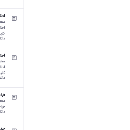
اطل
محت
کلی
دان
اطل
محت
کلی
دان
فراخ
محت
فراخوا
دان
جدو