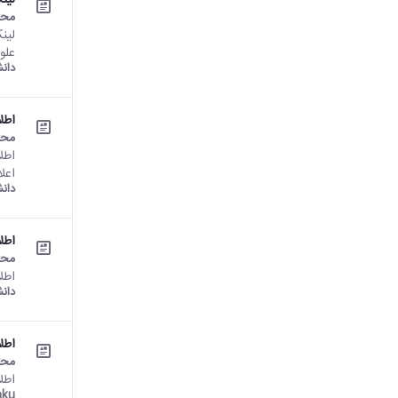
لین
محت
علوم پایه raku.ac.ir
دان
اطلاع
محت
اعل
دان
اطلا
محت
اطلاع
دان
اطل
محت
اطل
ku: