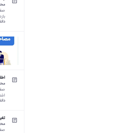
محت
بازدید : 27941 برای مشاه
دان
اطلا
محت
اشت
دان
تغیی
محت