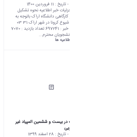
محتوای سایت
- تاریخ :
11 فروردین 1400
صفحه اصلی جزئیات خبر اطلاعیه نحوه تشکیل
دروس عملی و کارگاهی دانشگاه اراک باتوجه به
تغییر وضعیت شیوع کرونا در شهر اراک 31 03
2021 05:29 کد خبر : 697241 تعداد بازدید : 7070
به استحضار دانشجویان محترم...
دانشگاه اراک:
اطلاعیه ها
فراخوان شرکت در بیست و ششمین المپیاد غیر
متمرکز دانشجویی
محتوای سایت
- تاریخ :
28 اسفند 1399