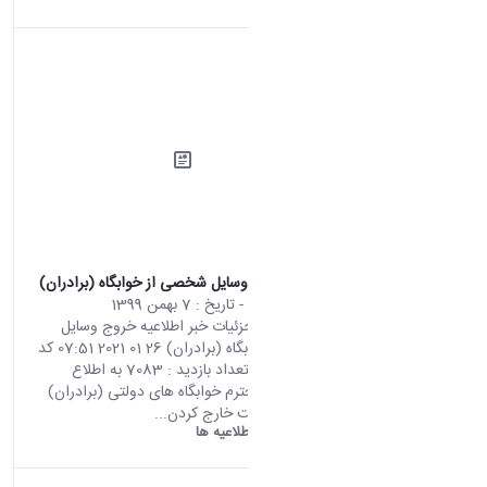
اطلاعیه خروج وسایل شخصی از خوابگاه (برادران)
محتوای سایت
- تاریخ :
7 بهمن 1399
صفحه اصلی جزئیات خبر اطلاعیه خروج وسایل
شخصی از خوابگاه (برادران) 26 01 2021 07:51 کد
خبر : 698149 تعداد بازدید : 7083 به اطلاع
دانشجویان محترم خوابگاه های دولتی (برادران)
می رساند، جهت خارج کردن...
دانشگاه اراک:
اطلاعیه ها