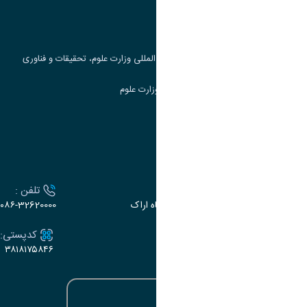
جست و جوی کتاب
مرکز مطالعات و همکاری های علمی بین المللی وزارت علوم، تحقیقات و فناوری
سامانه دریافت و پاسخگویی به شکایات وزارت علوم
سامانه سخا وزارت علوم
ارتباط با دانشگاه
آدرس :
تلفن :
اراک، میدان بسیج، بلوار سردشت، دانشگاه اراک
۰۸۶-32620000
ایمیل:
کدپستی:
۳۸۱۸۱۷۵۸۴۶
e-dabir@araku.ac.ir