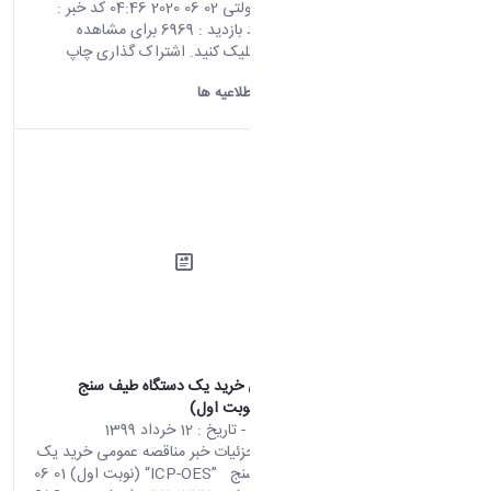
خوابگاه های دولتی 02 06 2020 04:46 کد خبر :
701758 تعداد بازدید : 6969 برای مشاهده
اطلاعیه اینجا کلیک کنید. اشتراک گذاری چاپ
کردن
دانشگاه اراک:
اطلاعیه ها
مناقصه عمومی خرید یک دستگاه طیف سنج ‏ ‏
محتوای سایت
- تاریخ :
12 خرداد 1399
صفحه اصلی جزئیات خبر مناقصه عمومی خرید یک
دستگاه طیف سنج ‏ ‏ ‏‎“ICP-OES”‎‏ (نوبت اول)‏ 01 06