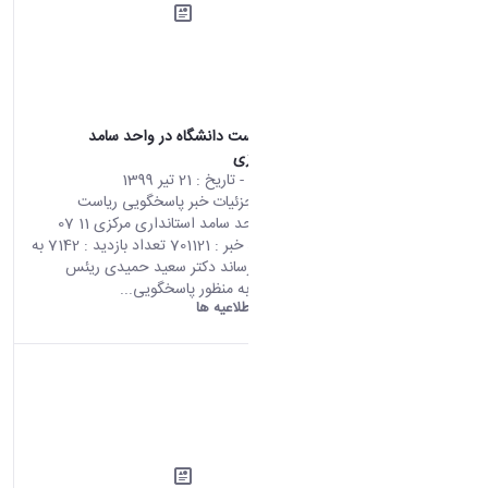
پاسخگویی ریاست دانشگاه در واحد سامد
استانداری مرکزی
محتوای سایت
- تاریخ :
21 تیر 1399
صفحه اصلی جزئیات خبر پاسخگویی ریاست
دانشگاه در واحد سامد استانداری مرکزی 11 07
2020 04:22 کد خبر : 701121 تعداد بازدید : 7142 به
استحضار می رساند دکتر سعید حمیدی ریئس
دانشگاه اراک به منظور پاسخگویی...
دانشگاه اراک:
اطلاعیه ها