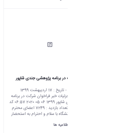
فراخوان شرکت در برنامه پژوهشی جندی شاپور
1399
محتوای سایت
- تاریخ :
17 اردیبهشت 1399
صفحه اصلی جزئیات خبر فراخوان شرکت در برنامه
پژوهشی جندی شاپور 1399 06 05 2020 06:57 کد
خبر : 702008 تعداد بازدید : 7249 اعضای محترم
هیات علمی دانشگاه با سلام و احترام به استحضار
می رساند...
دانشگاه اراک:
اطلاعیه ها