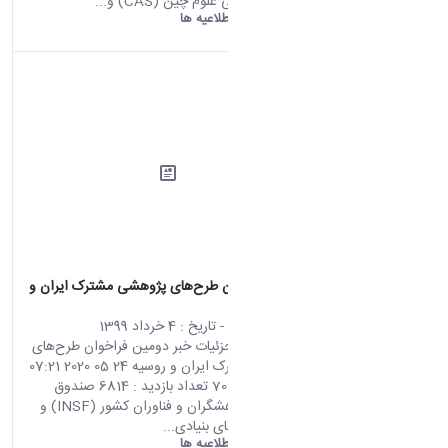
همکاری آکادمی علوم چین (CAS) و...
دانشگاه اراک:
اطلاعیه ها
دومین فراخوان طرح‌های پژوهشی مشترک ایران و
روسیه
محتوای سایت
- تاریخ :
4 خرداد 1399
صفحه اصلی جزئیات خبر دومین فراخوان طرح‌های
پژوهشی مشترک ایران و روسیه 24 05 2020 07:21
کد خبر : 701834 تعداد بازدید : 6814 صندوق
حمایت از پژوهشگران و فناوران کشور (INSF) و
بنیاد پژوهش‌های بنیادی...
دانشگاه اراک:
اطلاعیه ها