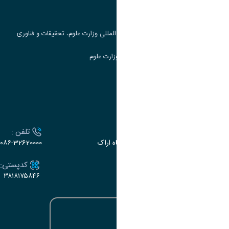
جست و جوی کتاب
مرکز مطالعات و همکاری های علمی بین المللی وزارت علوم، تحقیقات و فناوری
سامانه دریافت و پاسخگویی به شکایات وزارت علوم
سامانه سخا وزارت علوم
ارتباط با دانشگاه
آدرس :
تلفن :
اراک، میدان بسیج، بلوار سردشت، دانشگاه اراک
۰۸۶-32620000
ایمیل:
کدپستی:
۳۸۱۸۱۷۵۸۴۶
e-dabir@araku.ac.ir