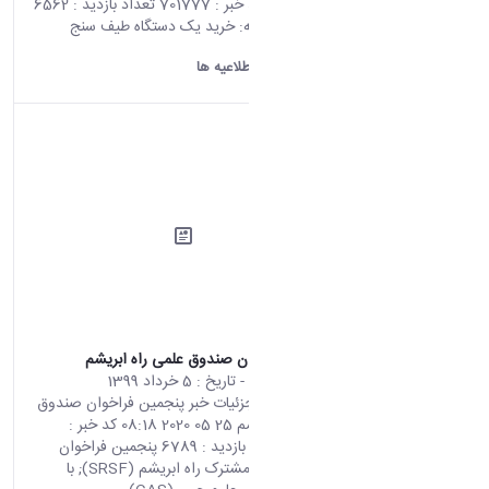
2020 04:22 کد خبر : 701777 تعداد بازدید : 6562
موضوع مناقصه: خرید یک دستگاه طیف سنج ‏ ‏
دانشگاه اراک:
اطلاعیه ها
پنجمین فراخوان صندوق علمی راه ابریشم
محتوای سایت
- تاریخ :
5 خرداد 1399
صفحه اصلی جزئیات خبر پنجمین فراخوان صندوق
علمی راه ابریشم 25 05 2020 08:18 کد خبر :
701815 تعداد بازدید : 6789 پنجمین فراخوان
صندوق علمی مشترک راه ابریشم (SRSF); با