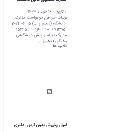
فرم درخواست مدارک تحصیلی ماقبل دانشگاه
(دیپلم و ...)
محتوای سایت
- تاریخ :
16 خرداد 1403
صفحه اصلی جزئیات خبر فرم درخواست مدارک
تحصیلی ماقبل دانشگاه (دیپلم و ...) 05 06 2024
11:43 کد خبر : 671395 تعداد بازدید : 15265
فرآیند دریافت مدارک دیپلم و پیش دانشگاهی
(ویژه دانش آموختگان) تحویل...
دانشگاه اراک:
اطلاعیه ها
قابل توجه متقاضیان پذیرش بدون آزمون دکتری
1403