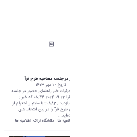
راهنمای حضور در جلسه مصاحبه طرح فرآ
محتوای سایت
- تاریخ :
1 مهر 1403
صفحه اصلی جزئیات خبر راهنمای حضور در جلسه
مصاحبه طرح فرآ 22 09 2024 08:46 کد خبر :
669910 تعداد بازدید : 20882 با سلام و احترام از
اینکه رشته‌های طرح فرآ را در بین انتخاب‌های
خودتان قرارداده‌اید...
old araku:
اطلاعیه ها
دانشگاه اراک:
اطلاعیه ها