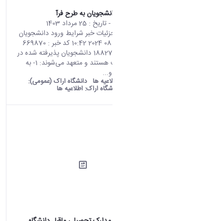
شرایط ورود دانشجویان به طرح فرآ
محتوای سایت
- تاریخ :
25 مرداد 1403
صفحه اصلی جزئیات خبر شرایط ورود دانشجویان
به طرح فرآ 15 08 2024 10:42 کد خبر : 669870
تعداد بازدید : 18827 دانشجویان پذیرفته شده در
طرح فرآ موظف هستند و متعهد می‌شوند: 1- به
دستورالعمل‌ها و...
old araku:
اطلاعیه ها
دانشگاه اراک (عمومی):
اطلاعیه ها
دانشگاه اراک:
اطلاعیه ها