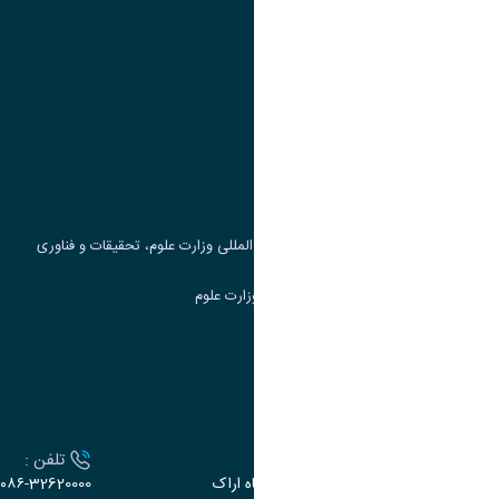
پیوند ها
وزارت علوم، تحقیقات و فناوری
پرتال دانشجویی صندوق رفاه
جست و جوی کتاب
مرکز مطالعات و همکاری های علمی بین المللی وزارت علوم، تحقیقات و فناوری
سامانه دریافت و پاسخگویی به شکایات وزارت علوم
سامانه سخا وزارت علوم
ارتباط با دانشگاه
آدرس :
تلفن :
اراک، میدان بسیج، بلوار سردشت، دانشگاه اراک
۰۸۶-32620000