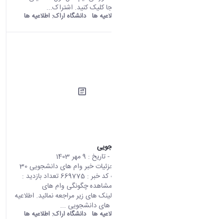
1404-1403 اینجا کلیک کنید. اشتراک...
old araku:
اطلاعیه ها
دانشگاه اراک:
اطلاعیه ها
وام های دانشجویی
محتوای سایت
- تاریخ :
9 مهر 1403
صفحه اصلی جزئیات خبر وام های دانشجویی 30
09 2024 05:20 کد خبر : 669775 تعداد بازدید :
21337 جهت مشاهده چگونگی وام های
دانشجویی به لینک های زیر مراجعه نمائید. اطلاعیه
درخواست وام های دانشجویی ...
old araku:
اطلاعیه ها
دانشگاه اراک:
اطلاعیه ها