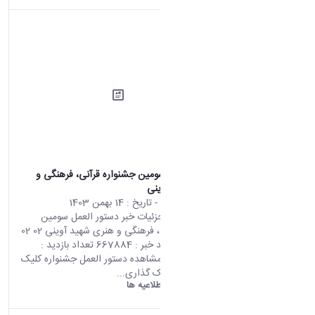
دستور العمل سومین جشنواره قرآنی، فرهنگی و
هنری شهید آوینی
محتوای سایت
- تاریخ :
14 بهمن 1403
صفحه اصلی جزئیات خبر دستور العمل سومین
جشنواره قرآنی، فرهنگی و هنری شهید آوینی 02 02
2025 08:31 کد خبر : 667884 تعداد بازدید :
18983 جهت مشاهده دستور العمل جشنواره کلیک
فرمایید. اشتراک گذاری...
دانشگاه اراک:
اطلاعیه ها