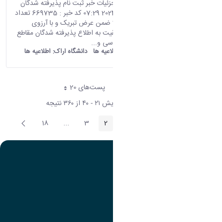
صفحه اصلی جزئیات خبر ثبت نام پذیرفته شدگان
نو ورود 01 10 2024 07:29 کد خبر : 669735 تعداد
بازدید : 22294 ضمن عرض تبریک و با آرزوی
سلامتی و موفقیت به اطلاع پذیرفته شدگان مقاطع
کاردانی، کارشناسی و...
old araku:
اطلاعیه ها
دانشگاه اراک:
اطلاعیه ها
پست‌‌های 20
هر صفحه
نمایش ۲۱ - ۴۰ از ۳۶۰ نتیجه
پیغام
صفحه
18
...
3
2
1
صفحه
صفحه
صفحه
صفحه
Intermediate Pages
قبلی
بعد
تصویر
عنوان اینستاگرام
لینک
عنوان تلگرام
لینک