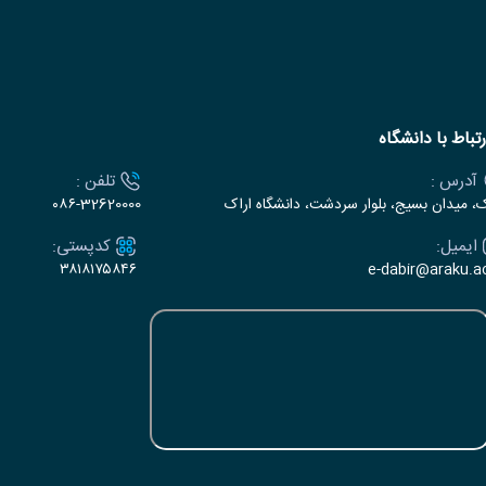
رتباط با دانشگاه
آدرس :
تلفن :
ک، میدان بسیج، بلوار سردشت، دانشگاه اراک
۰۸۶-32620000
ایمیل:
کدپستی:
۳۸۱۸۱۷۵۸۴۶
e-dabir@araku.ac