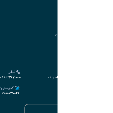
مدیریت امور
مدیریت تحصیلات تکمیلی
مرکز آموزش‌های تخصصی
گروه جذب و هدایت استعدادهای درخشان
تقویم آموزشی
ارتباط با دانشگاه
آدرس :
تلفن :
اراک، میدان بسیج، بلوار سردشت، دانشگاه اراک
۰۸۶-32620000
ایمیل:
کدپستی:
۳۸۱۸۱۷۵۸۴۶
e-dabir@araku.ac.ir