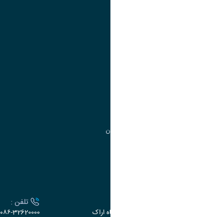
تقویم آموزشی
آموزش
مدیریت امور
مدیریت تحصیلات تکمیلی
مرکز آموزش‌های تخصصی
گروه جذب و هدایت استعدادهای درخشان
تقویم آموزشی
ارتباط با دانشگاه
آدرس :
تلفن :
اراک، میدان بسیج، بلوار سردشت، دانشگاه اراک
۰۸۶-32620000