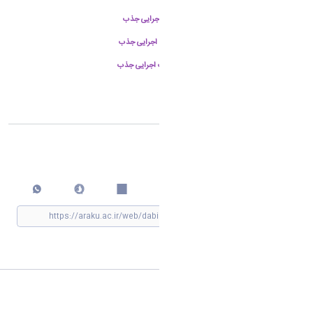
جناب آقای دکتر محسن ذوالفقاری - عضو هیأت اجرایی جذب
جناب آقای دکتر مهدی خدائی مطلق - عضو هیأت اجرایی جذب
جناب آقای دکتر سیدمحسن حسینی - عضو هیأت اجرایی جذب
اشتراک گذاری
چاپ کردن
مشاهده »