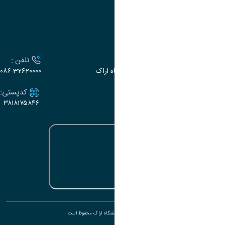
تقویم آموزشی
ارتباط با دانشگاه
آدرس :
تلفن :
اراک، میدان بسیج، بلوار سردشت، دانشگاه اراک
۰۸۶-32620000
ایمیل:
کدپستی:
۳۸۱۸۱۷۵۸۴۶
e-dabir@araku.ac.ir
تمامی حقوق برای دانشگاه اراک محفوظ است