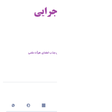
خانم افسانه رضایی - رئیس دبیرخانه هیأت اجرایی جذب اعضای هیأت علمی
شماره تماس: 08632621342
آدرس الکترونیکی:
a-rezaee@araku.ac.ir
اشتراک گذاری
چاپ کردن