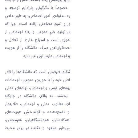
ویژه و ذوابعادی در این زمینه دارد و خصوصاً با دگرگونی پارادایم توسعه و
موضوعیت یافتنِ مفهومِ «توسعه‌ی پایدار»، مقوله‌ی امور اجتماعی، به طور خاص
در دانشگاه‌های نسل چهارم، پایگاه، تبلور و نمودِ مضاعفی یافته است. چرا که
اساساً فلسفه‌ی وجودی دانشگاه، بر مبنای تولیدِ خیرِ عمومی و رفاه اجتماعی از
شاهراه خردورزی، علم آموزی و دانش‌اندوزی است و امتزاجِ خارج از تعادل و
افراط‌گونه‌ی آن با منطق‌های مادی و منفعت‌گرایانه‌ی صِرف، دانشگاه را از هویت
ذاتی و تاریخیِ خود که سرشتی فرهنگی و اجتماعی دارد، تهی می‌سازد.
بنابراین می‌توان گفت امور اجتماعی دانشگاه، ظرفیتی است که دانشگاه‌ها را قادر
می‌سازد تا از دریچه‌ی آن، کنش‌های ارتباطی خود را با حوزه‌ی عمومی، اجتماعات
محلی، فضا‌ها و ارگان‌های غیرانتفاعی، گروه‌های قومی و اجتماعی، نهادهای مدنی
و سازمان‌های مردم‌نهاد بهبود و ارتقا بخشند. به واقع، دانشگاه در جایگاه
پیش‌قراول، مبدأ تحولات و رهبرِ تغییراتِ مطلوب مدنی و اجتماعی، طلایه‌دار
ترویج مسئولیت اجتماعی در جامعه و نضج‌دهنده و قوام‌بخشِ هویت‌های
مسئولیت‌پذیر و اخلاق‌مدار در برابر هم‌کلاسان، هم‌دانشگاهیان، هم‌محلان،
همشهریان، هم‌وطنان و هم‌نوعان و همین‌طور متعهد و مکلف در برابر محیط
زیستِ فیزیکی (واقعی) و مجازی است.