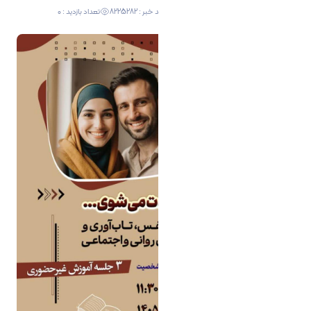
19 اردیبهشت 1405 07:39
کد خبر : 8225282
تعداد بازدید : 0