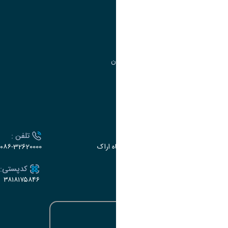
مدیریت تحصیلات تکمیلی
مرکز آموزش‌های تخصصی
گروه جذب و هدایت استعدادهای درخشان
تقویم آموزشی
ارتباط با دانشگاه
آدرس :
تلفن :
اراک، میدان بسیج، بلوار سردشت، دانشگاه اراک
۰۸۶-32620000
ایمیل:
کدپستی:
۳۸۱۸۱۷۵۸۴۶
e-dabir@araku.ac.ir