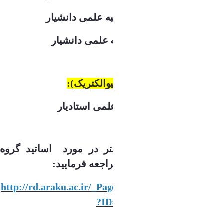
دکتر مجید سنایی پور با مرتبه علمی دانشیار
دکتر مهدی رضوانی با مرتبه علمی دانشیار
گرایش مهندسی پزشکی (بیوالکتریک):
دکتر مریم مومنی با مرتبه علمی استادیار
جهت کسب اطلاعات بیشتر در مورد اساتید گروه
مهندسی برق به لینک زیر مراجعه فرمایید:
http://rd.araku.ac.ir/_Pages/Departments/Info.aspx
?ID=78