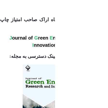
گروه مهندسی برق دانشگاه اراک صاحب امتیاز چاپ
مجله
J
ournal
of
G
reen
E
nergy
R
esearch
and
I
nnovation
(JGERI)
با
رتبه علمی ب
می باشد. لینک دسترسی به مجله: