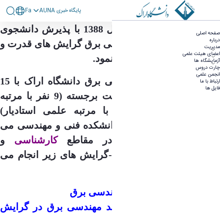
پايگاه خبری AUNA
Fa
درباره - مهندسی برق
گروه مهندسی برق در سال 1388 با پذیرش دانشجوی
صفحه اصلی
درباره
کارشناسی در رشته مهندسی برق گرایش های قدرت و
مدیریت
اعضای هیئت علمی
مخابرات شروع به فعالیت نمود.
آزمایشگاه ها
چارت دروس
انجمن علمی
در حال حاضرگروه مهندسی برق دانشگاه اراک با 15
ارتباط با ما
فایل ها
عضو هیئت علمی تمام وقت برجسته (9 نفر با مرتبه
علمی دانشیار و 6 نفر با مرتبه علمی استادیار)
زرگترین گروه آموزشی
دانشکده فنی و مهندسی می
باشد. پذیرش دانشجو در مقاطع
کارشناسی
و
ارشناسی ارشد
در رشته-گرایش های زیر انجام می
گیرد:
الف- مقطع کارشناسی مهندسی برق
ب- مقطع کارشناسی ارشد مهندسی برق در گرایش