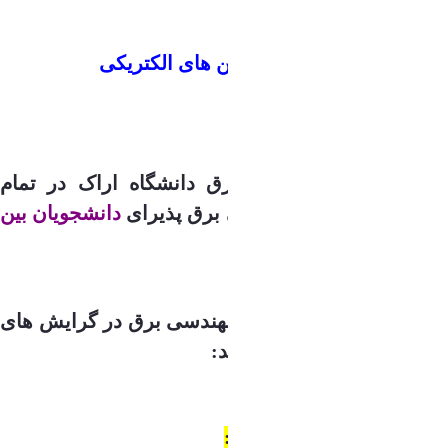
های زیر:
1- سیستم های قدرت
2- الکترونیک قدرت و ماشین های الکتریکی
3- کنترل
4- مخابرات میدان و موج
5- مکاترونیک
همچنین گروه مهندسی برق دانشگاه اراک در تمام
رایش های ارشد مهندسی برق پذیرای
دانشجویان بین
الملل
می باشد.
اعضای هیئت علمی گروه مهندسی برق در گرایش های
مختلف به صورت زیر هستند:
گرایش سیستم های قدرت: