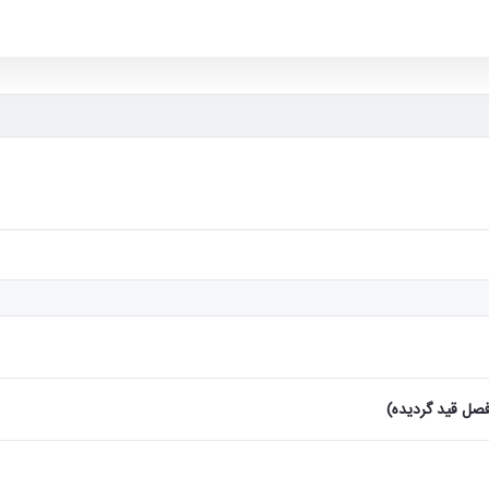
صل قید گردیده)