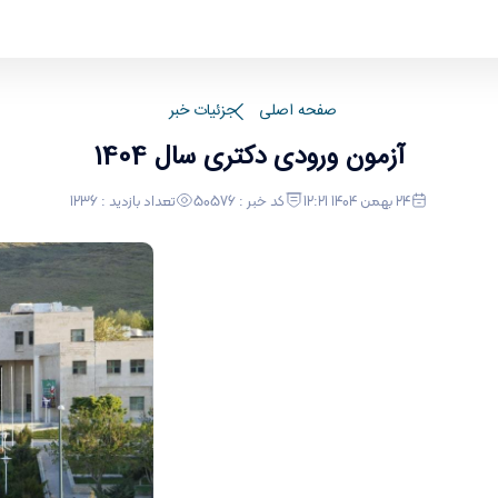
صفحه اصلی
جزئیات خبر
آزمون ورودی دکتری سال 1404
24 بهمن 1404 12:21
کد خبر : 50576
تعداد بازدید : 1236