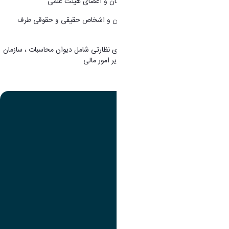
9. تشکیل پرونده پرسنلی جهت کلیه کارکنان و اعضای هیئت علمی
10. تشکیل پرونده بابت شرکتها ، پیمانکاران و اشخاص حقیقی و حقوقی طرف
قرارداد با دانشگاه
11. ارجاع اسناد و مدارک به کلیه واحدهای نظارتی شامل دیوان محاسبات ، سازمان
بازرسی و حسابرسان مستقل با دستور مدیر امور مالی
تصویر
عنوان اینستاگرام
لینک
عنوان تلگرام
لینک
عنوان واتساپ
لینک
عنوان سروش
لینک
عنوان بله