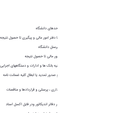
مدرک تحصیلی:
فوق دیپلم
شماره تماس:
32621520
شرح وظایف:
1. مسئولیت مکاتبات امور مالی با سایر واحدهای دانشگاه
2. پاسخ گویی به کلیه تماس های تلفنی با دفتر امور مالی و پیگیری تا حصول نتیجه
3. ارائه گواهی کسر از حقوق برای کلیه پرسنل دانشگاه
4. مسئول پیگیری نامه های ارجاعی به امور مالی تا حصول نتیجه
5. رابط مالی بین امور مالی دانشگاه با کلیه بانک ها و ادارات و دستگاههای اجرایی
6. ارائه کلیه چکها به بانک ها ونگهداری و صدور تمدید یا ابطال کلیه ضمانت نامه
های شرکتها ، اشخاص و پیمانکاران
7. نگهداری کلیه اسناد و مدارک مالی ، اداری ، پرسنلی و قراردادها و مناقصات
حقوقی
8. ثبت کلیه سندهای مالی صادره مالی در دفاتر اندیکاتور ودر فایل اکسل اسناد