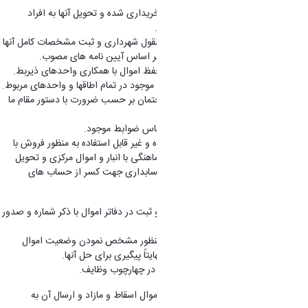
2. مسئول اقدام به تحویل گرفتن اموال خریداری شده و تحویل آنها به افراد
درخواست کننده پس از صدور قبض انبار.
3. مسئول نگهداری حساب کلیه اموال منقول شهرداری و ثبت مشخصات کامل آنها
در دفاتر اموال و یا نرم افزارهای مربوطه بر اساس آیین نامه های مصوب.
4. مسئول اقدامات لازم در نگهداری و حفظ اموال با همکاری واحدهای ذیربط.
5. مسئول جاری نگهداشتن صورت اموال موجود در تمام اطاقها و واحدهای مربوط.
6. مسئول صدور برگه خروج اموال از ساختمان بر حسب ضرورت با دستور مقام ما
فوق.
7. مسئول طبقه بندی اموال در انبار بر اساس ضوابط موجود.
8. مسئول صورت برداری از اموال فرسوده و غیر قابل استفاده به منظور فروش با
رعایت قوانین و مقررات مربوطه ضمن هماهنگی با انبار و اموال مرکزی و تحویل
یک نسخه از صورت جلسه تحویلی به حسابداری جهت کسر از حساب های
انتظامی اموال.
9. مسئول الصاق برچسب بر روی اموال و ثبت در دفاتر اموال با ذکر شماره و صدور
قبض انبار.
10. مسئول انبار گردانی در پایان سال به منظور مشخص نمودن وضعیت اموال
موجود در انبار اعم از کسری ، اضافی و نهایتاً پیگیری برای حل آنها.
11. انجام سایر امور محوله از سوی مافوق در چهارچوب وظایف.
12. مسئول تهیه و تنظیم صورت حساب اموال اسقاط و مازاد و ارسال آن به