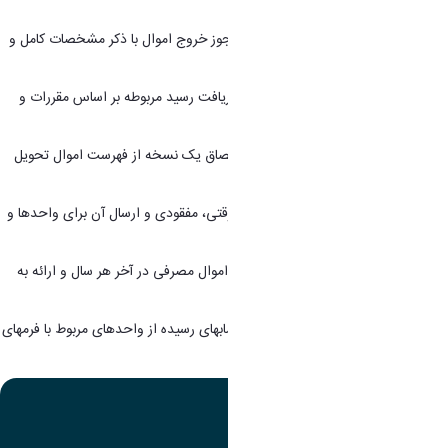
ذیحسابی
13. مسئول پیگیری و هماهنگی صدور مجوز خروج اموال با ذکر مشخصات کامل و
ثبت آن در دفاتر مربوطه حسب نیاز.
14. مسئول تحویل اموال به متقاضی و دریافت رسید مربوطه بر اساس مقررات و
دستورالعمل های مربوطه.
15. مسئول پیگیری و هماهنگی تهیه و الصاق یک نسخه از فهرست اموال تحویل
شده در هر اتاق.
16. مسئول تهیه و تظیم صورت اموال سرقتی، مفقودی و ارسال آن برای واحدها و
مسئولین مربوطه.
17. مسئول تنظیم صورت موجودی مانده اموال مصرفی در آخر هر سال و ارائه به
واحدهای ذیربط.
18. مسئول رسیدگی و تطبیق صورت حسابهای رسیده از واحدهای مربوط با فرمهای
اموالی به منظور کنترل صحت مندرجات.
تصویر