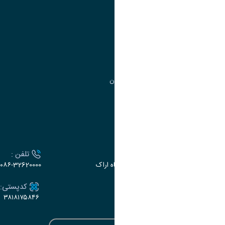
مدیریت امور
مدیریت تحصیلات تکمیلی
مرکز آموزش‌های تخصصی
گروه جذب و هدایت استعدادهای درخشان
تقویم آموزشی
ارتباط با دانشگاه
آدرس :
تلفن :
اراک، میدان بسیج، بلوار سردشت، دانشگاه اراک
۰۸۶-32620000
ایمیل:
کدپستی:
۳۸۱۸۱۷۵۸۴۶
e-dabir@araku.ac.ir