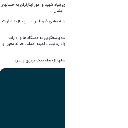
17. مسئولیت پیگیری و کنترل واریزی های بنیاد شهید و امور ایثارگران به حسابهای
دانشگاه و اطلاع رسانی جهت پرداخت به ایشان.
18. دریافت چکهای بین بانکی و ارجاع آنها به مبادی ذیربط بر اساس نیاز به ادارات
، نهادها و ارگانها .
19. مسئولیت تهیه نامه های مورد نیاز جهت پاسخگویی به دستگاه ها و ادارات
مختلف سطح استان از جمله دادگستری واداره ثبت ، کمیته امداد ، خزانه معین و
....
20. تهیه صورت مغایرت بانکی از برخی حسابها از جمله بانک مرکزی و غیره .
تصویر
عنوان اینستاگرام
لینک
عنوان تلگرام
لینک
عنوان واتساپ
لینک