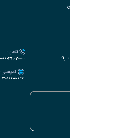
گروه جذب و هدایت استعدادهای درخشان
تقویم آموزشی
ارتباط با دانشگاه
آدرس :
تلفن :
اراک، میدان بسیج، بلوار سردشت، دانشگاه اراک
۰۸۶-32620000
ایمیل:
کدپستی:
۳۸۱۸۱۷۵۸۴۶
e-dabir@araku.ac.ir