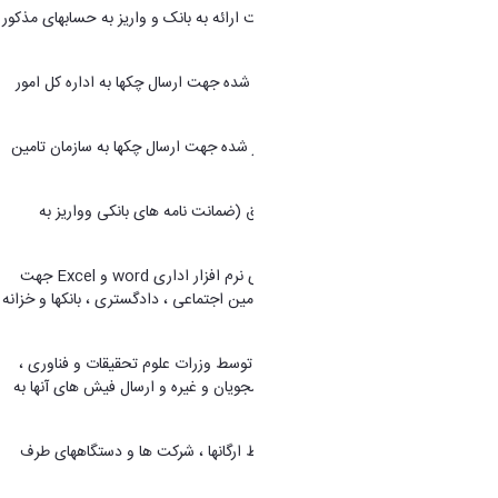
10. فیش نویسی تمام حسابهای فوق جهت ارائه به بانک و واریز به حسابهای مذکور
.
11. تایپ و نگارش نامه های چکهای صادر شده جهت ارسال چکها به اداره کل امور
مالیاتی بابت مالیات
12. تایپ و نگارش نامه های چکهای صادر شده جهت ارسال چکها به سازمان تامین
اجتماعی
13. تایپ نامه های چکهای کسورات حقوق (ضمانت نامه های بانکی وواریز به
حساب های مختلف )
14. تهیه لیست های مختلف با برنامه های نرم افزار اداری word و Excel جهت
ارائه به ادارات مختلف از جمله سازمان تامین اجتماعی ، دادگستری ، بانکها و خزانه
.
15. مسئولیت پیگیری ارقام بازواریز شده توسط وزرات علوم تحقیقات و فناوری ،
سازمان امور دانشجویان ، اداره رفاه دانشجویان و غیره و ارسال فیش های آنها به
ادارات مذکور .
16. مسئولیت پیگیری وجوه واریزی توسط ارگانها ، شرکت ها و دستگاههای طرف
قراراد باطرح های پژوهش اساتید و ...