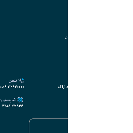
مدیریت تحصیلات تکمیلی
مرکز آموزش‌های تخصصی
گروه جذب و هدایت استعدادهای درخشان
تقویم آموزشی
ارتباط با دانشگاه
آدرس :
تلفن :
اراک، میدان بسیج، بلوار گلدشت، دانشگاه اراک
۰۸۶-۳2620000
ایمیل:
کدپستی:
۳۸۱۸۱۷۵۸۴۶
e-dabir@araku.ac.ir