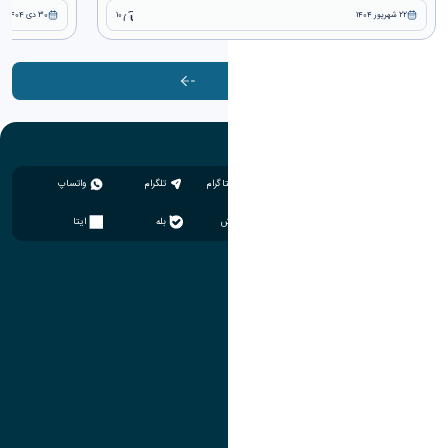
22 شهریور 1404
10
30 دی 1404
آرشیو
اینستاگرام
تلگرام
واتساپ
سروش
بله
ایتا
آموزش
مدیریت امور آموزشی
مدیریت تحصیلات تکمیلی
مرکز آموزش‌های تخصصی