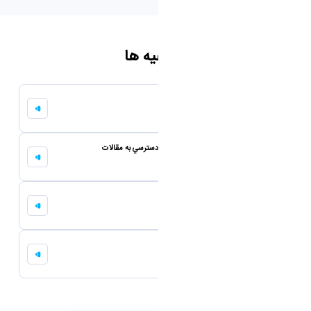
اطلاعیه ها
فیلم دوره آموزشي اتوماسيون اداري آيكن
21 دی 1404
مراحل ثبت نام در سايت دانش لينك جهت دسترسي به مقالات
16 دی 1404
راهنمای استفاده از ایمیل آکادمیک دانشگاه
15 دی 1404
نحوه ی استفاده از اینترنت دانشگاه
15 دی 1404