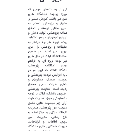
یکی از رسالت‌های مهمی که
امروزه برعهده دانشگاه های
کشور می باشد، آموزش مبتنی بر
تحقیق و پژوهش است. به
همین منظور توسعه و تحقق
اهداف پژوهشی، تولید دانش و
کاربردی نمودن آن در جهت تولید
ثروت، توجه هر چه بیشتر به
تحقیقات و پژوهش را امری
ضروری می نماید. در همین
راستا دانشگاه اراک در سال های
اخیر توجه ویژه ای به فراهم
نمودن امکانات پژوهشی
دانشگاه داشته که این امر در
سایه افزایش بودجه پژوهشی و
همچنین همدلی مسئولان و
اعضای هیات علمی محقق
گردیده است. معاونت پژوهشی
و فناوری دانشگاه اراک با توجه
به گستردگی حوزه فعالیت خود،
دارای زیر مجموعه هایی شامل
مدیریت امور پژوهشی، مدیریت
کتابخانه مرکزی و مرکز اسناد و
اطاع رسانی، مدیریت امور
فناوری اطاعات و ارتباطات،
مدیریت همکاری های دانشگاه