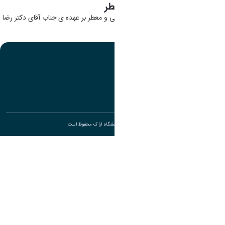
مدیر گروه گیاهان داروئی و معطر
در حال حاضر مدیریت گروه گیاهان داروئی و معطر بر عهده ی جناب آقای دکتر رضا
شاه حسینی می باشد.
تمامی حقوق برای دانشگاه اراک محفوظ است