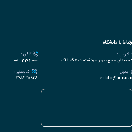
رتباط با دانشگاه
آدرس :
تلفن :
ک، میدان بسیج، بلوار سردشت، دانشگاه اراک
۰۸۶-32620000
ایمیل:
کدپستی:
۳۸۱۸۱۷۵۸۴۶
e-dabir@araku.ac