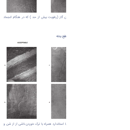
فضای خالی در فلزریخته گری ناشی از گیر افتادن گاز (رطوبت بیش از حد ) که در هنگام انجماد
(قالب گیری) اتفاق افتاده است .
حفره های بسیار ریز حدود 2 میلی متر بر روی سطح بدنه
روی سطح بدنه برآمدگی هایی است که مطابق با استاندارد همراه با ترک خوردن ناشی از از شن و