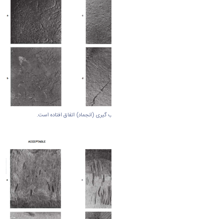
بی نظمی سطحی ناشی از ذوب ناقص در زمان قالب گیری (انجماد) اتفاق افتاده است.
نوع هشتم : علایم برش
CUTTING MARKS