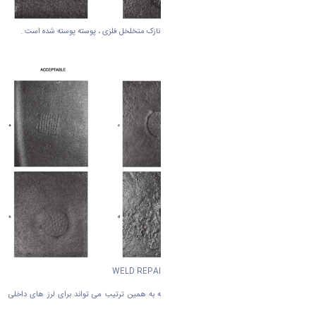
سطح برجسته لکه دار ( شن و ماسه ) توسط لایه نازک متخلخل فلزی ، پوسته پوسته شده است .
نوع دهم : تاج گل ، حلقه گل
CHAPLETS
نوع یازدهم : ناحیه تعمیر شده جوش
WELD REPAIR AREAS
در سطح ریخته گری افشای همجوشی ناقص، که به همین ترتیب می تواند برای لرز های داخلی