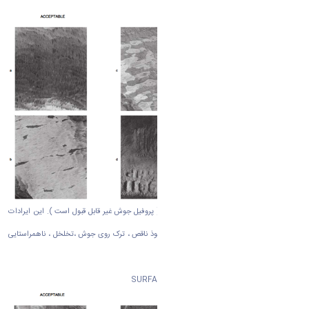
اعمال شود.
سطح به صورت نامناسب جوشکاری شده است ( پروفیل جوش غیر قابل قبول است ). این ایرادات
مثل ترشحات جوش ، لکه قوس، نفوذ اضافی، نفوذ ناقص ، ترک روی جوش ،تخلخل ، ناهمراستایی
است.
نوع دوازدهم : زبری سطح
SURFACE ROUGHNESS