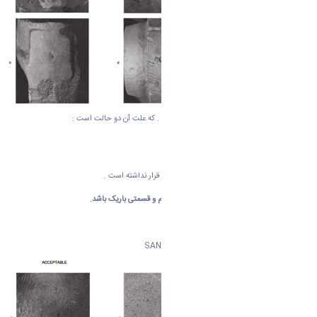
یک فضای خالی در فلز ریخته گری ایجاد می شود . که علت آن دو حالت است :
فلز ریخته گری شده در قالب خیلی داغ است .
فلز در حات جامد شدن ناهموار است.
بهتر است گفته شود مواد و قالب در دمای یکسان قرار نداشته است .
این پدیده موجب میشود :
قسمتی از بدنه ضخیم و قسمتی باریک باشد.
نوع سوم : اجزای شن و ماسه
SAND INCLUSIONS