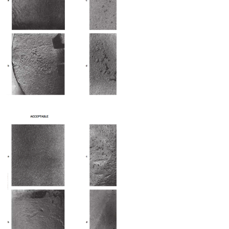
نوع چهارم : تخلخل گاز
GAS POROSITY