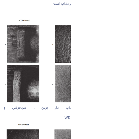
ماسه است. علت آن انبساط شن در اثر حرارت فلز مذاب است.
نوع ششم : دم موش
RAT TAILS
نوع هفتم : چین و چروک،لپ دار بودن ، سردجوشی و
پلیسه
WRINLES,LAPS,FOLDS,COLDSHUTS