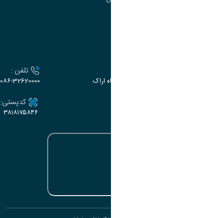
تقویم آموزشی
ارتباط با دانشگاه
آدرس :
تلفن :
اراک، میدان بسیج، بلوار سردشت، دانشگاه اراک
۰۸۶-32620000
ایمیل:
کدپستی:
۳۸۱۸۱۷۵۸۴۶
e-dabir@araku.ac.ir