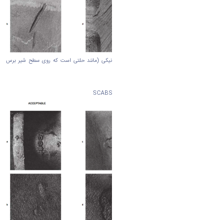
بی نظمی ناشی از سوختن و اثرات قطعات مکانیکی (مانند حلتی است که روی سطح شیر برس
کشیده شده است .)
نوع نهم : پوست زخم (حکه) پوسته پوسته شدن
SCABS