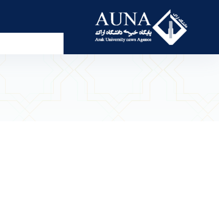
گروه جهادی شهید حاج علیرضا بابایی - پرتال خبری د