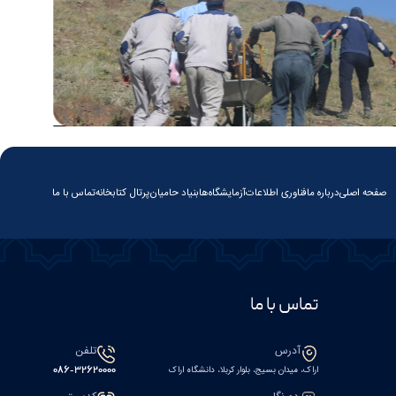
صفحه اصلی
درباره ما
فناوری اطلاعات
آزمایشگاه‌ها
بنیاد حامیان
پرتال کتابخانه
تماس با ما
تماس با ما
آدرس
تلفن
اراک، میدان بسیج، بلوار کربلا، دانشگاه اراک
086-32620000