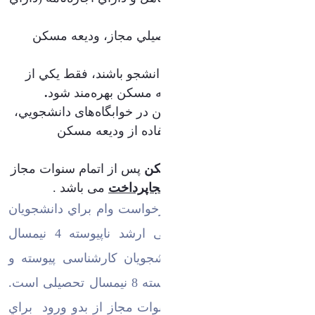
كد رهگيري) باشد.
به آخرين نيمسال تحصيلي مجاز، وديعه مسكن
تعلق نمی‌گیرد
.
درصورتی‌که زوجين دانشجو باشند، فقط يكي از
آن‌ها می‌تواند از وديعه مسكن بهره‌مند شود
.
دانشجوي متأهل ساكن در خوابگاه‌های دانشجويي،
هم‌زمان مجاز به استفاده از وديعه مسكن
نمی‌باشد.
بازپرداخت وديعه مسكن
پس از اتمام سنوات مجاز
تحصيلي
به صورت یکجاپرداخت
می باشد .
نکته:
سنوات مجاز
درخواست وام براي دانشجویان
كارداني و کارشناسی ارشد ناپیوسته 4 نیمسال
تحصیلی و برای دانشجویان کارشناسی پیوسته و
دکتری تخصصی ناپیوسته 8 نیمسال تحصیلی است
.
لازم به ذكر است سنوات مجاز از بدو ورود براي