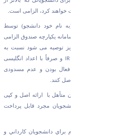
-ارائه گواهی کسر از حقوق برای دانشجویانی که بالاتر از
300 میلیون تومان وام دریافت خواهند کرد، الزامی است
.
-ثبت شماره شبای بانکی (به نام خود دانشجو) توسط
دانشجویان متقاضی وام در سامانه یکپارچه صندوق الزامی
است. لذا به دانشجویان عزیز توصیه می شود نسبت به
ثبت شبای 24 رقمی بدون
و صرفاً با اعداد انگلیسی
IR
اقدام و همچنین نسبت به فعال بودن و عدم مسدودی
شماره شبای خود اطمینان حاصل کنند.
-مبلغ وام تحصيلي دانشجويان متأهل با ارائه اصل و کپی
سند ازدواج، تا دو برابر دانشجويان مجرد قابل پرداخت
خواهد بود.
-
سنوات مجاز درخواست وام براي دانشجویان كارداني و