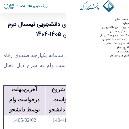
پايگاه خبری AUNA
Fa
اطلاعیه درخواست وام‌های دانشجویی نیمسال دوم
صفحه اصلی
سال تحصیلی 1405-1404 - معاونت دانشجویی
اطلاعیه درخواست وام‌های دانشجویی نیمسال دوم
درباره
مدیریت امور دانشجویی
اداره تربیت بدنی
سال تحصیلی 1405-1404
مرکز مشاوره و سبک زندگی
اداره سلامت دانشجویان
کمیسیون موارد خاص
گالری تصاویر
تماس با ما
بدينوسيله به اطلاع می‌رساند سامانه یکپارچه‌ صندوق رفاه
فیلم ها و تصاویر
دانشجویان براي ثبت درخواست وام به شرح ذيل فعال
گرديده است:
تاريخ شروع
آخرین‌مهلت
نوع وام
درخواست
درخواست وام
توسط دانشجو
توسط دانشجو
وديعه
مسكن
1404/12/09
1405/02/02