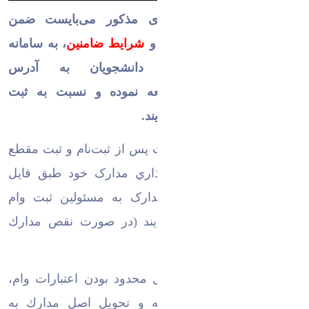
دانشجويان متقاضي وام‌های مذكور می‌بایست
ضمن
مطالعه‌ی دقیق
فایل راهنما
و
شرايط ضامنين
،
به سامانه
یکپارچه‌ صندوق رفاه دانشجویان به آدرس
https://refah.swf.ir
مراجعه نموده و نسبت به ثبت
درخواست‌ وام خود اقدام نمایند.
دانشجویان می‌بایست نخست پس از ثبت‌نام و ثبت مقطع
تحصیلی در سامانه و بارگذاري مدارک خود طبق فایل
راهنما، نسبت به تحویل مدارک به مسئولين ثبت وام
دانشكده مربوطه اقدام نمايند (در صورت نقص مدارك
امكان تاييد وام نخواهد بود).
لازم به ذكر است به دلیل محدود بودن اعتبارات وام،
تاریخ ثبت تقاضا در سامانه و تحويل اصل مدارك به