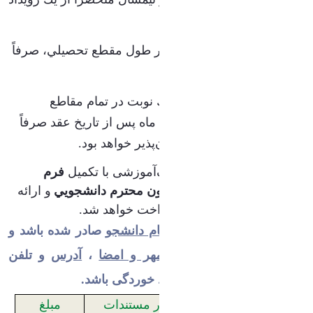
استفاده نمايد.
استفاده از هر رويداد در طول مقطع تحصيلي، صرفاً
یک‌بار مجاز می‌باشد.
رويداد ازدواج، فقط يك نوبت در تمام مقاطع
تحصيلي و حداكثر تا 18 ماه پس از تاريخ عقد صرفاً
در دوران تحصيل امکان‌پذیر خواهد بود.
رويداد خريد لوازم کمک‌آموزشی با تكميل
فرم
تقاضاي وام با تأیید معاون محترم دانشجويي
و ارائه
اصل فاکتور معتبر
، پرداخت خواهد شد
.
شرایط فاکتور معتبر:
به
نام دانشجو
صادر شده باشد و
دارای
شناسه
،
تاریخ
،
مهر و امضا
،
آدرس
و تلفن
فروشگاه معتبر، بدون خط خوردگی باشد.
بارگذاري
مهلت اعتبار مستندات
مبلغ