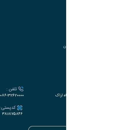
مدیریت امور
مدیریت تحصیلات تکمیلی
مرکز آموزش‌های تخصصی
گروه جذب و هدایت استعدادهای درخشان
تقویم آموزشی
ارتباط با دانشگاه
آدرس :
تلفن :
اراک، میدان بسیج، بلوار سردشت، دانشگاه اراک
۰۸۶-32620000
ایمیل:
کدپستی:
۳۸۱۸۱۷۵۸۴۶
e-dabir@araku.ac.ir