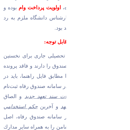
كارشناسان ثبت وام دانشكده،
اولویت پرداخت وام
بوده و
در صورت اتمام اعتبارات کارشناس دانشگاه ملزم به رد
وام درخواستی دانشجو خواهد بود.
نكات قابل توجه:
-دانشجوياني كه در نیمسال تحصیلی جاری برای نخستین
بار تقاضای دریافت وام‌های صندوق را دارند و فاقد پرونده
در صندوق رفاه هستند، ابتدا
مطابق فایل راهنما، بايد
در
قسمت ثبت‌نام كاربر جديد، در سامانه صندوق رفاه ثبت‌نام
نموده و پس از
ثبت اطلاعات سند تعهد جدید
و الصاق
تصوير كليه صفحات سند تعهد
و آخرين
حكم استخدامي
ضامن
(حكم سال جاري) در سامانه صندوق رفاه، اصل
سند تعهد وحكم استخدامي ضامن را به همراه ساير مدارك