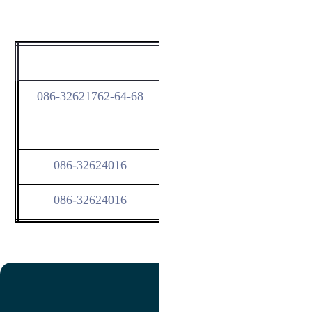
ري
فوت
اراك
ه رفاه دانشجويي واقع در
086-32621762-64-68
ختمان امور دانشجويي
جناب آقای صحرایی
086-32624016
جناب آقاي باقري
086-32624016
تصویر