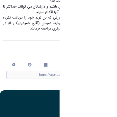
بايست از بن خريد خود استفاده كنند
بن هاي مربوطه فعلا معتبر مي باشند و دارندگان مي توانند حداكثر تا
پايان اسفند نسبت به استفاده آنها اقدام نمايند
متولدين قبل از بهمن، در صورتي كه بن تولد خود را دريافت نكرده
اند، جهت تحويل به اداره روابط عمومي (آقاي حميديان) واقع در
طبقه پنجم ساختمان سازمان مركزي مراجعه فرمايند
اشتراک گذاری
چاپ کردن
تصویر
عنوان اینستاگرام
لینک