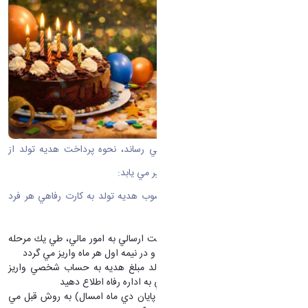
به اطلاع كليه همكاران گرامي مي رساند، نحوه پرداخت هديه تولد از
ابتداي بهمن ماه 1404 به شرح زير تغيير مي يابد:
-
از ابتداي بهمن ماه مبلغ مصوب هديه تولد به كارت رفاهي هر فرد
(سپ كارت) واريز مي گردد
هديه تولد همكاران طبق ليست ارسالي به امور مالي، طي يك مرحله
به حساب كليه متولين آن ماه و در نيمه اول هر ماه واريز مي گردد
در صورتي كه تا پايان ماه تولد مبلغ هديه به حساب شخصي واريز
نگرديد، مراتب را جهت بررسي به اداره رفاه اطلاع دهيد
متولدين قبل از بهمن ماه
(تا پايان دي ماه امسال) به روش قبل مي