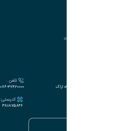
مدیریت تحصیلات تکمیلی
مرکز آموزش‌های تخصصی
گروه جذب و هدایت استعدادهای درخشان
تقویم آموزشی
ارتباط با دانشگاه
آدرس :
تلفن :
اراک، میدان بسیج، بلوار سردشت، دانشگاه اراک
۰۸۶-32620000
ایمیل:
کدپستی:
۳۸۱۸۱۷۵۸۴۶
e-dabir@araku.ac.ir