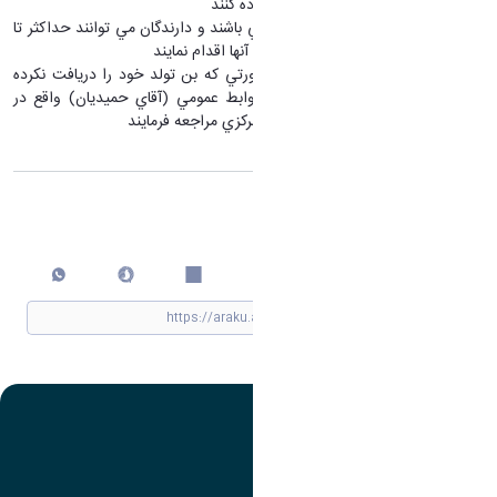
بايست از بن خريد خود استفاده كنند
بن هاي مربوطه فعلا معتبر مي باشند و دارندگان مي توانند حداكثر تا
پايان اسفند نسبت به استفاده آنها اقدام نمايند
متولدين قبل از بهمن، در صورتي كه بن تولد خود را دريافت نكرده
اند، جهت تحويل به اداره روابط عمومي (آقاي حميديان) واقع در
طبقه پنجم ساختمان سازمان مركزي مراجعه فرمايند
اشتراک گذاری
چاپ کردن
تصویر
عنوان اینستاگرام
لینک