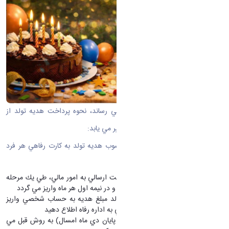
به اطلاع كليه همكاران گرامي مي رساند، نحوه پرداخت هديه تولد از
ابتداي بهمن ماه 1404 به شرح زير تغيير مي يابد:
-
از ابتداي بهمن ماه مبلغ مصوب هديه تولد به كارت رفاهي هر فرد
(سپ كارت) واريز مي گردد
هديه تولد همكاران طبق ليست ارسالي به امور مالي، طي يك مرحله
به حساب كليه متولين آن ماه و در نيمه اول هر ماه واريز مي گردد
در صورتي كه تا پايان ماه تولد مبلغ هديه به حساب شخصي واريز
نگرديد، مراتب را جهت بررسي به اداره رفاه اطلاع دهيد
متولدين قبل از بهمن ماه
(تا پايان دي ماه امسال) به روش قبل مي