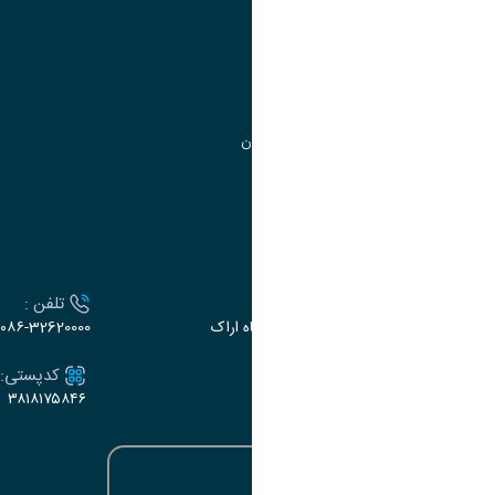
مدیریت تحصیلات تکمیلی
مرکز آموزش‌های تخصصی
گروه جذب و هدایت استعدادهای درخشان
تقویم آموزشی
ارتباط با دانشگاه
آدرس :
تلفن :
اراک، میدان بسیج، بلوار سردشت، دانشگاه اراک
۰۸۶-32620000
ایمیل:
کدپستی:
۳۸۱۸۱۷۵۸۴۶
e-dabir@araku.ac.ir