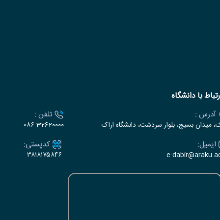
رتباط با دانشگاه
آدرس :
تلفن :
ک، میدان بسیج، بلوار سردشت، دانشگاه اراک
۰۸۶-32620000
ایمیل:
کدپستی:
۳۸۱۸۱۷۵۸۴۶
e-dabir@araku.ac