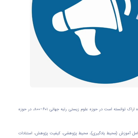
به گزارش روابط عمومی دانشگاه اراک بر اساس رتبه‌بندی موضوعی تایمز که هر ساله دانشگاه‌های برتر جهان را در ۱۱ حوزه موضوعی کلی معرفی می‌کند، دانشگاه اراک توانسته است در حوزه علوم زیستی رتبه جهانی ۶۰۱–۸۰۰، در حوزه
 اصلی شامل آموزش (محیط یادگیری)، محیط پژوهشی، کیفیت پژوهش، استنادات