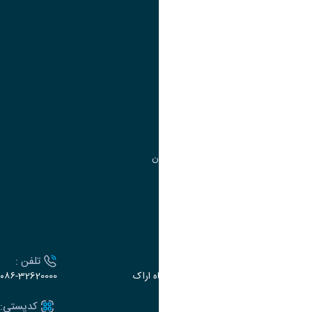
آموزش
مدیریت امور
مدیریت تحصیلات تکمیلی
مرکز آموزش‌های تخصصی
گروه جذب و هدایت استعدادهای درخشان
تقویم آموزشی
ارتباط با دانشگاه
آدرس :
تلفن :
اراک، میدان بسیج، بلوار سردشت، دانشگاه اراک
۰۸۶-32620000
ایمیل:
کدپستی: