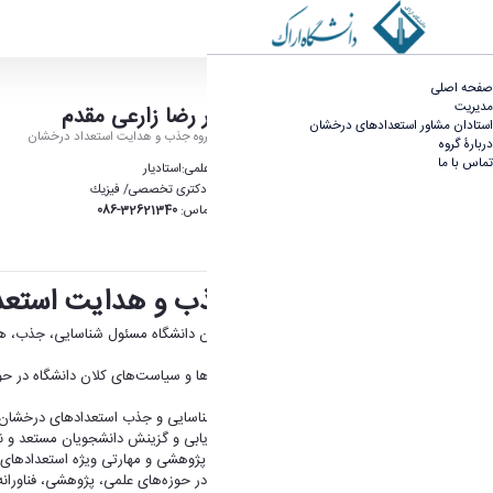
مدیريت - گروه هدایت استعداد های درخشان
صفحه اصلی
مدیريت
دكتر رضا زارعى مقدم
استادان مشاور استعدادهای درخشان
مدير گروه جذب و هدايت استعداد درخشان
دربارۀ گروه
تماس با ما
مرتبه علمى:استاديار
مدرك:دكترى تخصصى/ فيزيك
تلفن تماس:
32621340-086
شرح وظایف مدیر جذب و هدایت استعد
مدیر جذب و هدایت استعدادهای درخشان دانشگاه مسئول شناسایی، جذب، هدا
این مسئولیت در راستای تحقق مأموریت‌ها و سیاست‌های کلان دانشگاه در حوز
وظایف و مسئولیت‌ها:
تدوین و اجرای سیاست‌ها و برنامه‌های شناسایی و جذب استعدادهای درخشا
طراحی و مدیریت فرآیندهای پذیرش، ارزیابی و گزینش دانشجویان مستعد و ن
برنامه‌ریزی و هدایت مسیرهای آموزشی، پژوهشی و مهارتی ویژه استعدادهای
شناسایی و حمایت از دانشجویان توانمند در حوزه‌های علمی، پژوهشی، فناورانه