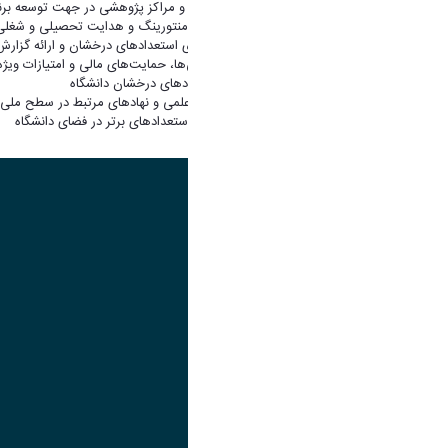
همکاری با دانشکده‌ها، گروه‌های آموزشی و مراکز پژوهشی در جهت توسعه برنا
طراحی و اجرای برنامه‌های توانمندسازی، منتورینگ و هدایت تحصیلی و شغل
پایش پیشرفت تحصیلی، پژوهشی و فردی استعدادهای درخشان و ارائه گزارش
پیشنهاد و پیگیری اعطای تسهیلات، بورس‌ها، حمایت‌های مالی و امتیازات ویژه
ایجاد و به‌روزرسانی بانک اطلاعاتی استعدادهای درخشان دانشگاه
توسعه ارتباط با بنیادهای نخبگانی، مراکز علمی و نهادهای مرتبط در سطح ملی و
ترویج فرهنگ شناسایی، حمایت و حفظ استعدادهای برتر در فضای دانشگاه
تصویر
عنوان اینستاگرام
لینک
عنوان تلگرام
لینک
عنوان واتساپ
لینک
عنوان سروش
لینک