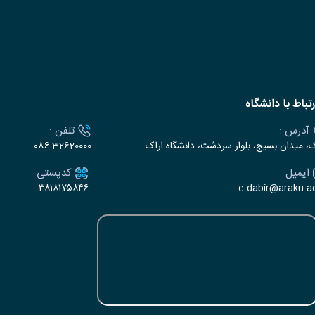
رتباط با دانشگاه
آدرس :
تلفن :
ک، میدان بسیج، بلوار سردشت، دانشگاه اراک
۰۸۶-32620000
ایمیل:
کدپستی:
۳۸۱۸۱۷۵۸۴۶
e-dabir@araku.ac