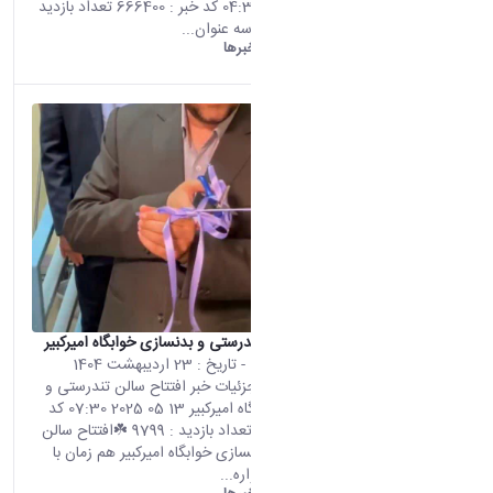
14 05 2025 04:36 کد خبر : 666400 تعداد بازدید
: 9903 کسب سه عنوان...
دانشگاه اراک:
خبرها
افتتاح سالن تندرستی و بدنسازی خوابگاه امیرکبیر
محتوى الويب
- تاريخ :
23 اردیبهشت 1404
تأتي هذه النتيجة من الإصدار
صفحه اصلی جزئیات خبر افتتاح سالن تندرستی و
Persian من هذا المحتوى.
بدنسازی خوابگاه امیرکبیر 13 05 2025 07:30 کد
خبر : 666419 تعداد بازدید : 9799 ☘️افتتاح سالن
تندرستی و بدنسازی خوابگاه امیرکبیر هم زمان با
اختتامیه جشنواره...