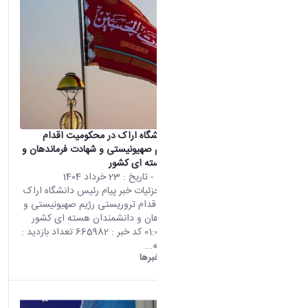
تطبيق
پیام رئیس دانشگاه اراک در محکومیت اقدام
تروریستی رژیم صهیونیستی و شهادت فرماندهان و
دانشمندان هسته ای کشور
محتوى الويب
- تاريخ :
23 خرداد 1404
تأتي هذه النتيجة من الإصدار
صفحه اصلی جزئیات خبر پیام رئیس دانشگاه اراک
Persian من هذا المحتوى.
در محکومیت اقدام تروریستی رژیم صهیونیستی و
شهادت فرماندهان و دانشمندان هسته ای کشور
13 06 2025 01:00 کد خبر : 665982 تعداد بازدید :
15052 بسم الله...
دانشگاه اراک:
خبرها