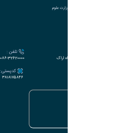
سامانه دریافت و پاسخگویی به شکایات وزارت علوم
سامانه سخا وزارت علوم
ارتباط با دانشگاه
آدرس :
تلفن :
اراک، میدان بسیج، بلوار سردشت، دانشگاه اراک
۰۸۶-32620000
ایمیل:
کدپستی:
۳۸۱۸۱۷۵۸۴۶
e-dabir@araku.ac.ir