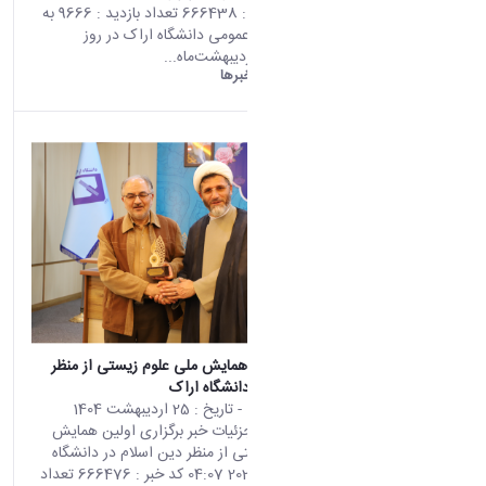
05:45 کد خبر : 666438 تعداد بازدید : 9666 به
گزارش روابط عمومی دانشگاه اراک در روز
چهارشنبه ۲۴ اردیبهشت‌ماه...
دانشگاه اراک:
خبرها
برگزاری اولین همایش ملی علوم زیستی از منظر
دین اسلام در دانشگاه اراک
محتوى الويب
- تاريخ :
25 اردیبهشت 1404
تأتي هذه النتيجة من الإصدار
صفحه اصلی جزئیات خبر برگزاری اولین همایش
Persian من هذا المحتوى.
ملی علوم زیستی از منظر دین اسلام در دانشگاه
اراک 15 05 2025 04:07 کد خبر : 666476 تعداد