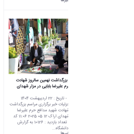
دانشگاه اراک:
خبرها
برگزاری مراسم بزرگداشت نهمین سالروز شهادت
شهید مدافع حرم علیرضا بابایی در مزار شهدای
اراک
محتوى الويب
- تاريخ :
22 اردیبهشت 1404
تأتي هذه النتيجة من الإصدار
صفحه اصلی جزئیات خبر برگزاری مراسم بزرگداشت
Persian من هذا المحتوى.
نهمین سالروز شهادت شهید مدافع حرم علیرضا
بابایی در مزار شهدای اراک 12 05 2025 11:06 کد
خبر : 666552 تعداد بازدید : 10126 به گزارش
روابط عمومی دانشگاه...
دانشگاه اراک:
خبرها