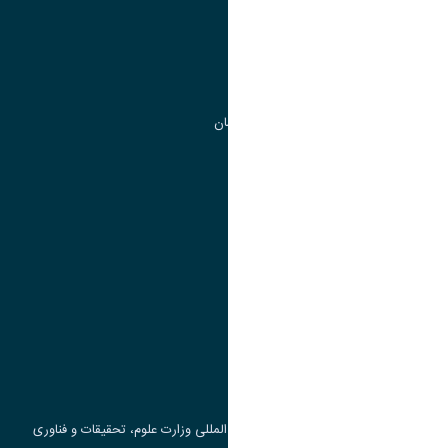
مدیریت تحصیلات تکمیلی
مرکز آموزش های آزاد و تخصصی
گروه جذب و هدایت استعداد های درخشان
تقویم آموزشی
پیوند ها
وزارت علوم، تحقیقات و فناوری
پرتال دانشجویی صندوق رفاه
جست و جوی کتاب
مرکز مطالعات و همکاری های علمی بین المللی وزارت علوم، تحقیقات و فناوری