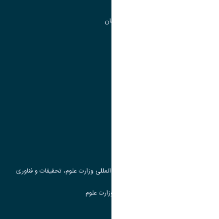
گروه جذب و هدایت استعداد های درخشان
تقویم آموزشی
پیوند ها
وزارت علوم، تحقیقات و فناوری
پرتال دانشجویی صندوق رفاه
جست و جوی کتاب
مرکز مطالعات و همکاری های علمی بین المللی وزارت علوم، تحقیقات و فناوری
سامانه دریافت و پاسخگویی به شکایات وزارت علوم
سامانه سخا وزارت علوم