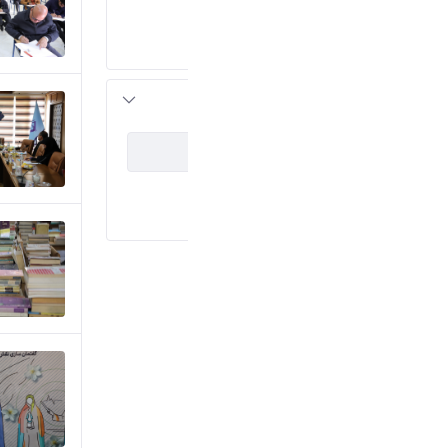
رویداد های خبری
(5)
اسلایدشو
(3)
اطلاعیه ها
(1)
assetCategoryIds
نصب