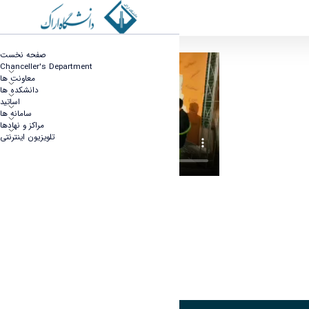
صفحه نخست
تلویزیون اینترنتی
Chanceller's Department
معاونت ها
دانشکده ها
اساتید
سامانه ها
مراکز و نهادها
تلویزیون اینترنتی
قرارگاه فرهنگی دانشگاه اراک