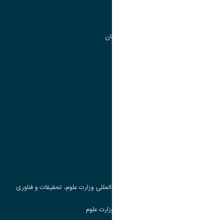
مرکز آموزش های آزاد و تخصصی
گروه جذب و هدایت استعداد های درخشان
تقویم آموزشی
پیوند ها
وزارت علوم، تحقیقات و فناوری
پرتال دانشجویی صندوق رفاه
جست و جوی کتاب
مرکز مطالعات و همکاری های علمی بین المللی وزارت علوم، تحقیقات و فناوری
سامانه دریافت و پاسخگویی به شکایات وزارت علوم