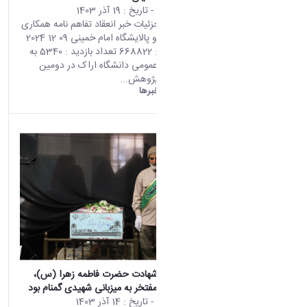
محتوای سایت
- تاریخ :
19 آذر 1403
صفحه اصلی جزئیات خبر انعقاد تفاهم نامه همکاری
دانشگاه اراک و پالایشگاه امام خمینی 09 12 2024
01:58 کد خبر : 668822 تعداد بازدید : 5340 به
گزارش روابط عمومی دانشگاه اراک در دومین
رویداد سالانه پژوهش...
دانشگاه اراک:
خبرها
در آستانه ایام شهادت حضرت فاطمه زهرا (س)،
دانشگاه اراک مفتخر به میزبانی شهیدی گمنام بود
محتوای سایت
- تاریخ :
14 آذر 1403