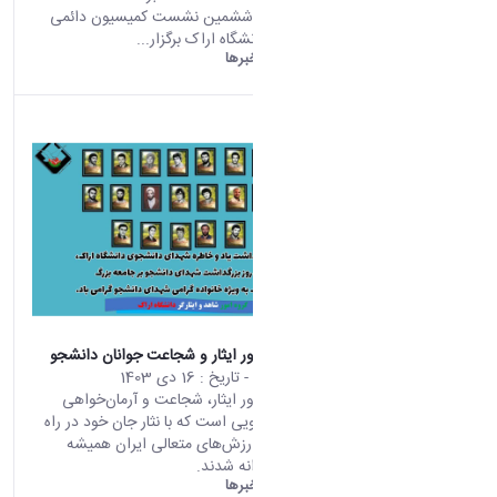
(928)
بازدید : 5660 ششمین نشست کمیسیون دائمی
دست
هیات امنای دانشگاه اراک برگزار...
اوردها
دانشگاه اراک:
خبرها
(10)
خبر
ها
(9)
اخبا
ر
(7)
روی
داد های
خبری
(5)
اسلا
یدشو
(3)
اطلا
عیه ها
16 دی ماه یادآور ایثار و شجاعت جوانان دانشجو
(1)
محتوای سایت
- تاریخ :
16 دی 1403
16 دی ماه یادآور ایثار، شجاعت و آرمان‌خواهی
asset
جوانان دانشجویی است که با نثار جان خود در راه
Categ
حفظ میهن و ارزش‌های متعالی ایران همیشه
oryIds
سرافراز ، جاودانه شدند.
دانشگاه اراک:
خبرها