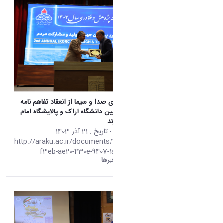
گزارش خبرگزاری صدا و سیما از انعقاد تفاهم نامه
همکاری فی مابین دانشگاه اراک و پالایشگاه امام
خمینی (ره)شازند
محتوای سایت
- تاریخ :
21 آذر 1403
http://araku.ac.ir/documents/28566/983b
f3eb-ae20-430e-9407-1ad500fd5ec2
دانشگاه اراک:
خبرها