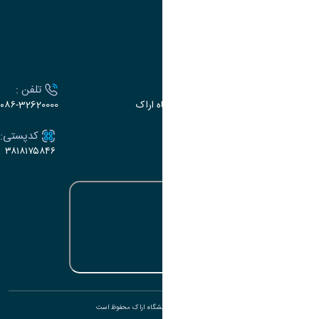
سامانه سخا وزارت علوم
ارتباط با دانشگاه
آدرس :
تلفن :
اراک، میدان بسیج، بلوار سردشت، دانشگاه اراک
۰۸۶-32620000
ایمیل:
کدپستی:
۳۸۱۸۱۷۵۸۴۶
e-dabir@araku.ac.ir
تمامی حقوق برای دانشگاه اراک محفوظ است