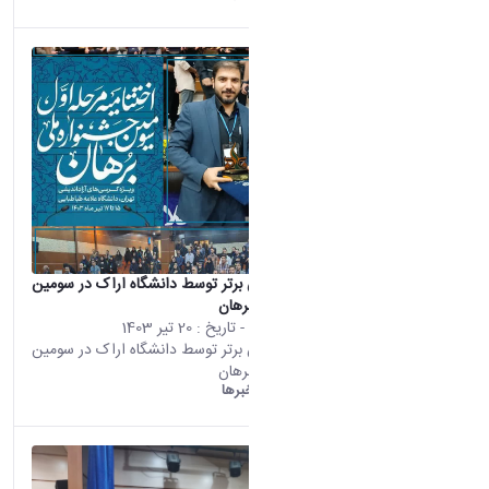
(928)
دست
اوردها
(10)
خبر
ها
(9)
اخبا
ر
(7)
روی
داد های
خبری
(5)
اسلا
یدشو
کسب 3 عنوان برتر توسط دانشگاه اراک در سومین
(3)
جشنواره ملی برهان
اطلا
محتوای سایت
- تاریخ :
20 تیر 1403
عیه ها
کسب 3 عنوان برتر توسط دانشگاه اراک در سومین
(1)
جشنواره ملی برهان
دانشگاه اراک:
خبرها
asset
Categ
oryIds