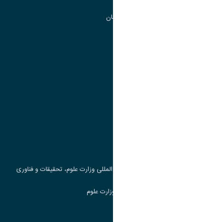
گروه جذب و هدایت استعداد های درخشان
تقویم آموزشی
پیوند ها
وزارت علوم، تحقیقات و فناوری
پرتال دانشجویی صندوق رفاه
جست و جوی کتاب
مرکز مطالعات و همکاری های علمی بین المللی وزارت علوم، تحقیقات و فناوری
سامانه دریافت و پاسخگویی به شکایات وزارت علوم
سامانه سخا وزارت علوم