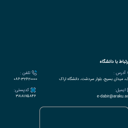
رتباط با دانشگاه
آدرس :
تلفن :
ک، میدان بسیج، بلوار سردشت، دانشگاه اراک
۰۸۶-32620000
ایمیل:
کدپستی:
۳۸۱۸۱۷۵۸۴۶
e-dabir@araku.ac