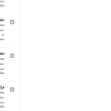
مشا
دان
اطل
محت
کد خبر : 663557 تعداد
دان
اطل
محت
جهت
دان
فرآی
محت
سام
دان