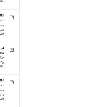
دان
اطل
محت
کار
دان
فرا
محت
662935 تعداد بازدید : 2
دان
اطل
محت
دان
دان