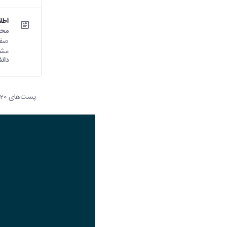
اطلاعیه (شم
محت
مشا
دان
پست‌‌های 20
هر ص
تصویر
عنوان اینستاگرام
لینک
عنوان تلگرام
لینک
عنوان واتساپ