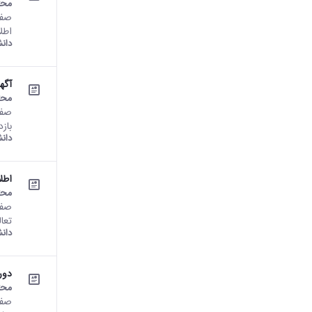
محت
اطل
دان
آگه
محت
بازدید : 7671 دانشگاه اراک
دان
اطلاعی
محت
تعا
دان
دور
محت