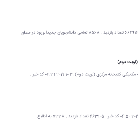
صفحه اصلی جزئیات خبر اطلاعیه تکمیل فرم سلامت جسم 22 10 2019 04:40 کد خبر : 662916 تعداد بازدید : 8568 تمامی دانشجویان جدیدالورود در مقطع
(نوبت دوم)
صفحه اصلی جزئیات خبر فراخوان مناقصه عمومی یک مرحله‌ای خرید مصالح تأسیسات مکانیکی کتابخانه مرکزی (نوبت دوم) 21 10 2019 06:31 کد خبر :
صفحه اصلی جزئیات خبر اطلاعیه بیمه سلامت (ویژه دانشجویان اتباع خارجی) 13 10 2019 04:50 کد خبر : 663105 تعداد بازدید : 7338 به اطلاع