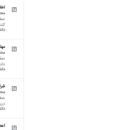
اطل
محت
کنن
دان
مهل
محت
دان
دان
شرا
محت
دری
دان
اعط