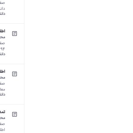
دان
دان
اطل
محت
662694 تعداد بازدید : 049
دان
اطل
محت
معا
دان
تمد
محت
اطلا