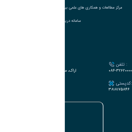
مرکز مطالعات و همکاری های علمی بین المللی وزارت علوم، تحقیقات و فناوری
سامانه دریافت و پاسخگویی به شکایات وزارت علوم
سامانه سخا وزارت علوم
ارتباط با دانشگاه
تلفن :
آدرس :
۰۸۶-32620000
اراک، میدان بسیج، بلوار سردشت، دانشگاه اراک
کدپستی:
ایمیل:
e-dabir@araku.ac.ir
۳۸۱۸۱۷۵۸۴۶