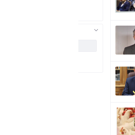
رویداد های خبری
(5)
اسلایدشو
(3)
اطلاعیه ها
(1)
assetCategoryIds
Apply