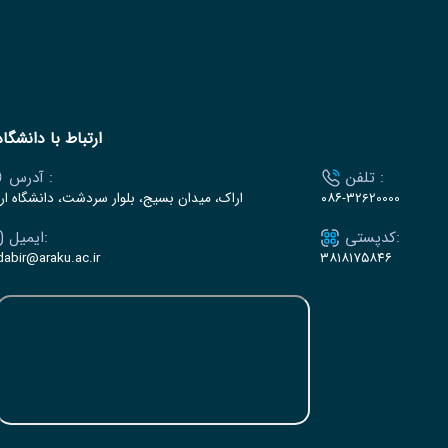
ارتباط با دانشگاه
تلفن :
آدرس :
۰۸۶-32620000
اراک، میدان بسیج، بلوار سردشت، دانشگاه ار
کدپستی:
ایمیل:
dabir@araku.ac.ir
۳۸۱۸۱۷۵۸۴۶