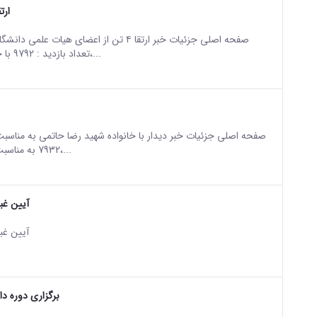
ارتقا ۴ تن از اعضای هیات علمی دان
sian version of this content.
تعداد بازدید : 9792 با خرسندی اعلام می‌شود که در جلسه هیئت ممیزه دانشگاه اراک،...
sian version of this content.
7932 به مناسبت ایام‌الله دهه مبارک فجر، دکتر ذوالفقاری، رئیس دانشگاه اراک،...
آیین غبا
sian version of this content.
آیین غبا
برگزاری دوره د