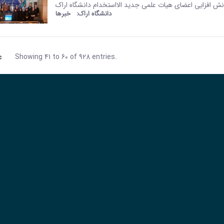
This result comes from the Per
انش افزایی اعضای هیات علمی جدید الااستخدام دانشگاه اراک
دانشگاه اراک:
خبرها
Showing 41 to 60 of 928 entries.
Page