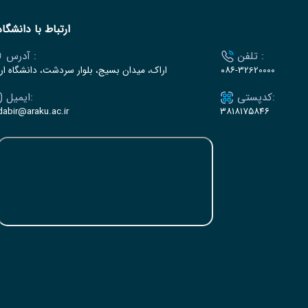
ارتباط با دانشگاه
تلفن :
آدرس :
۰۸۶-32620000
اراک، میدان بسیج، بلوار سردشت، دانشگاه ار
کدپستی:
ایمیل:
dabir@araku.ac.ir
۳۸۱۸۱۷۵۸۴۶