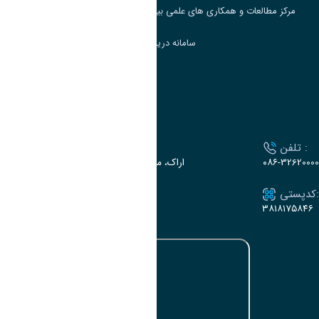
مرکز مطالعات و همکاری های علمی بین المللی وزارت علوم، تحقیقات و فناوری
سامانه دریافت و پاسخگویی به شکایات وزارت علوم
سامانه سخا وزارت علوم
ارتباط با دانشگاه
تلفن :
آدرس :
۰۸۶-32620000
اراک، میدان بسیج، بلوار سردشت، دانشگاه اراک
کدپستی:
ایمیل:
e-dabir@araku.ac.ir
۳۸۱۸۱۷۵۸۴۶