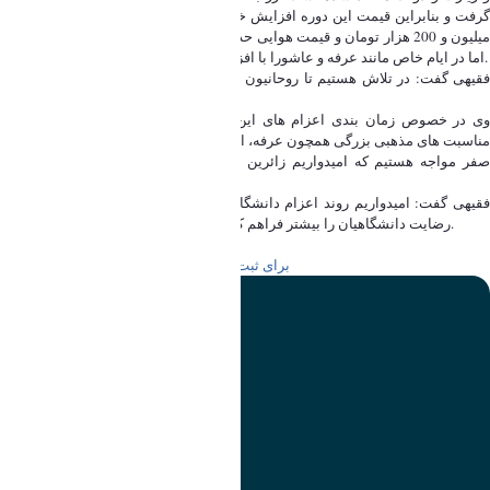
گرفت و بنابراین قیمت این دوره افزایش خاصی نخواهد داشت.حدود قیمت زمینی 1
میلیون و 200 هزار تومان و قیمت هوایی حدود 2 میلیون و 200 هزار تومان خواهد بود
اما در ایام خاص مانند عرفه و عاشورا با افزایش ده درصدی قیمت مواجه خواهیم بود.
فقیهی گفت: در تلاش هستیم تا روحانیون و مدیرانی که برای کاروان ها انتخاب می
کنیم دانشگاهی باشند.
وی در خصوص زمان بندی اعزام های این دوره گفت:در این دوره از اعزام ها با
مناسبت های مذهبی بزرگی همچون عرفه، اعیاد سعید قربان و غدیر و ماه های محرم و
صفر مواجه هستیم که امیدواریم زائرین دانشگاهی حداکثر استفاده را از فرصت
معنوی به دست آمده داشته باشند.
فقیهی گفت: امیدواریم روند اعزام دانشگاهیان با رشد کمی و کیفی مواجه باشد و
رضایت دانشگاهیان را بیشتر فراهم کنیم اما کیفیت را فدای کمیت نخواهیم کرد.
برای ثبت نام در عتبات دانشگاهیان
اینجا
کلیک کنید
تصویر
عنوان اینستاگرام
لینک
عنوان تلگرام
لینک
عنوان واتساپ
لینک