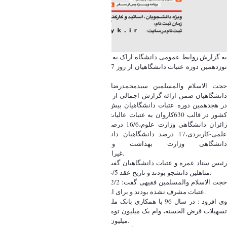
به گزارش روابط عمومی دانشگاه اراک به نقل از پایگاه اطلاع رسانی لبیک؛ ثبت نام
نوزدهمین دوره عتبات دانشگاهیان از روز 7 مرداد لغایت 14 مردادماه 1397 از طریق
سایت لبیک انجام می پذیرد.
حجت الاسلام والمسلمین سیدمحمدرضا فقیهی؛ رئیس ستاد عمره و عتبات
دانشگاهیان ضمن ارائه گزارش اجمالی از هجدهمین دوره عتبات دانشگاهیان گفت:
در هجدهمین دوره عتبات دانشگاهیان بیش از 22 هزار نفر از دانشگاهیان سراسر
کشور در قالب 630کاروان به عتبات عالیات اعزام شدند که از این میان 29/5درصد
زائران دانشگاهی وزارت علوم،16/6 درصد، دانشگاهیان پیام نور،فنی حرفه ای و
علمی-کاربردی،17 درصد دانشگاهیان دانشگاه آزاد اسلامی،24/9 درصد زائران
دانشگاهی وزارت بهداشت و12 درصد زائران دانشگاهی
غیرانتفاعی،فرهنگیان،نظامی و انتظامی بودند.
رئیس ستاد عمره و عتبات دانشگاهیان گفت:در دوره هجدهم بیشترین گروه اعزامی
متاهلین دانشجو بودند و تاریخ عقد 54/5 درصد از آنان بین سال های 94 تا 96 بود.
حجت الاسلام والمسلمین فقیهی گفت: 62/2 درصد از زائرین سال قبل تا به حال، به
عتبات مشرف نشده بودند و برای اولین بار به به این سفر معنوی اعزام شدند.
وی افزود : در سال 96 با همکاری بانک ملت به 13700 نفر از دانشگاهیان متقاضی
تسهیلات قرض الحسنه، وام یک میلیون تومانی برای سفرهای زمینی و وام یک و نیم
میلیون تومانی برای سفرهای هوایی تعلق گرفت.