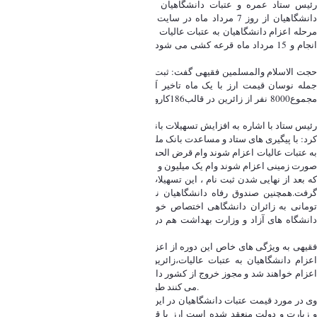
رئیس ستاد عمره و عتبات دانشگاهیان از آغاز ثبت نام نوزدهمین دوره عتبات
دانشگاهیان از روز 7 مرداد ماه در سایت لبیک خبر داد و گفت: ثبت‌نام نوزدهمین
مرحله اعزام دانشگاهیان به عتبات عالیات از روز یکشنبه 7 لغایت 14 مرداد در سایت
لبیک به نشانیwww.labbayk.irانجام و 15 مرداد ماه قرعه کشی می شود و نتایج از
سایت لبیک اعلام خواهد شد.
حجت الاسلام والمسلمین فقیهی گفت: ثبت نام این دوره به دلیل پاره ای مشکلات از
جمله نوسان قیمت ارز با یک ماه تاخیر آغاز و شاهد کاهش اعزام ها هستیم. در
مجموع8000 نفر از زائرین در قالب186کاروان از 24 مردادتا اول آبان ماه۹۷به عتبات
عالیات اعزام خواهند شد.
رئیس ستاد با اشاره به افزایش تسهیلات بانک ملت به زائرین دانشگاهی، خاطر نشان
کرد: با پیگیری های ستاد و مساعدت بانک ملت، برای دانشگاهیانی که به صورت هوایی
به عتبات عالیات اعزام شوند وام قرض الحسنه 2 میلیون تومانی و برای زائرینی که به
صورت زمینی اعزام شوند وام یک میلیون و 300 هزار تومانی در نظر گرفته شده است
که بعد از نهایی شدن ثبت نام ، این تسهیلات در اختیار زائرین دانشگاهی قرار خواهد
گرفت.همچنین صندوق رفاه دانشگاهیان نیز طبق دوره قبل؛وام یک و نیم میلیون
تومانی به زائران دانشگاهی اختصاص خواهد داد.در حال حاضر با صندوق رفاه در
دانشگاه های آزاد و وزارت بهداشت هم در حال مذاکره برای اعطای وام به زائرین
دانشگاهی هستیم.
فقیهی به ویژگی های خاص این دوره از اعزام اشاره کرده و گفت:در نوزدهمین دوره
اعزام دانشگاهیان به عتبات عالیات،زائرین دانشگاه های بزرگ به صورت گروهی
اعزام خواهند شد و مجوز خروج از کشور دانشجویانی که از معافیت تحصیلی استفاده
می کنند طبق سنوات قبل توسط ستاد اخذ خواهد شد.
وی در مورد قیمت عتبات دانشگاهیان در این دوره گفت:با توافقی که بین سازمان حج
و زیارت و دولت منعقد شده است ارز با قیمت مناسبی به سفر عتبات تعلق خواهد