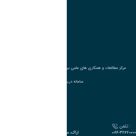
پیوند ها
وزارت علوم، تحقیقات و فناوری
پرتال دانشجویی صندوق رفاه
جست و جوی کتاب
مرکز مطالعات و همکاری های علمی بین المللی وزارت علوم، تحقیقات و فناوری
سامانه دریافت و پاسخگویی به شکایات وزارت علوم
سامانه سخا وزارت علوم
ارتباط با دانشگاه
تلفن :
آدرس :
۰۸۶-32620000
اراک، میدان بسیج، بلوار سردشت، دانشگاه اراک