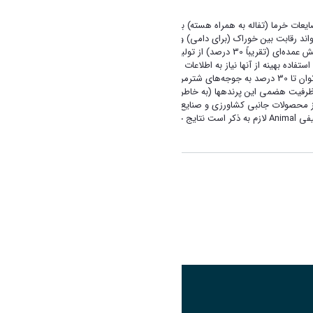
ت خرما (تفاله به همراه هسته) به عنوان یک جایگزین غذایی برای منابع
ند رقابت بین خوراک (برای دامی) و غذا (برای انسان) را کاهش داده و یک
مدل اقتصادی مناسب برای اطمینان از تولید سالم و به حداقل رساندن پسماند صنایع کشاورزی و غذایی را منعکس کند. پسماند‌های کشاورزی و صنایع غذایی، بخش عمده‌ای (تقریباً 30 درصد) از تولیدات کشاورزی جهان را تشکیل میدهند
فاده بهینه از آنها نیاز به اطلاعات جدید می‌باشد. تولید خرما برای اهداف
مختلف منجر به تولید محصولات فرعی و باقیمانده میشود که دارای ارزش غذایی قابل توجهی هستند. نتایج این آزمایش نشان داد که ضایعات کامل خرما را می توان تا 30 درصد به جوجه‌های شترمرغ تغذیه کرد، که نه تنها بر عملکرد رشد
 ظرفیت هضمی این پرندهها (به خاطر داشتن روده بزرگ توسعه یافته که قادر
برچسب:
اشتراک گذاری
تصویر