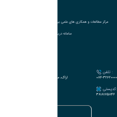
جست و جوی کتاب
مرکز مطالعات و همکاری های علمی بین المللی وزارت علوم، تحقیقات و فناوری
سامانه دریافت و پاسخگویی به شکایات وزارت علوم
سامانه سخا وزارت علوم
ارتباط با دانشگاه
تلفن :
آدرس :
۰۸۶-32620000
اراک، میدان بسیج، بلوار سردشت، دانشگاه اراک
کدپستی:
ایمیل:
e-dabir@araku.ac.ir
۳۸۱۸۱۷۵۸۴۶