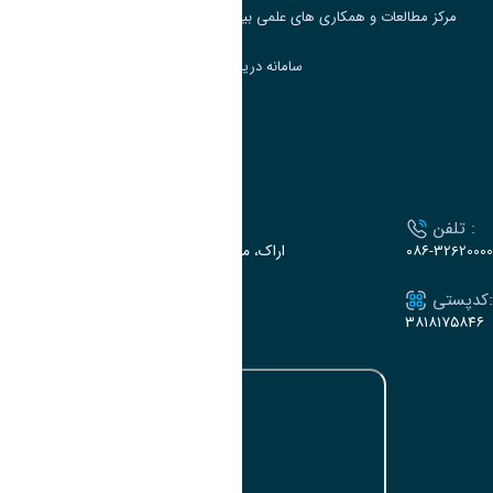
مرکز مطالعات و همکاری های علمی بین المللی وزارت علوم، تحقیقات و فناوری
سامانه دریافت و پاسخگویی به شکایات وزارت علوم
سامانه سخا وزارت علوم
ارتباط با دانشگاه
تلفن :
آدرس :
۰۸۶-32620000
اراک، میدان بسیج، بلوار سردشت، دانشگاه اراک
کدپستی:
ایمیل:
e-dabir@araku.ac.ir
۳۸۱۸۱۷۵۸۴۶