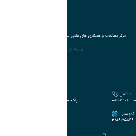
پرتال دانشجویی صندوق رفاه
جست و جوی کتاب
مرکز مطالعات و همکاری های علمی بین المللی وزارت علوم، تحقیقات و فناوری
سامانه دریافت و پاسخگویی به شکایات وزارت علوم
سامانه سخا وزارت علوم
ارتباط با دانشگاه
تلفن :
آدرس :
۰۸۶-32620000
اراک، میدان بسیج، بلوار سردشت، دانشگاه اراک
کدپستی:
ایمیل:
e-dabir@araku.ac.ir
۳۸۱۸۱۷۵۸۴۶