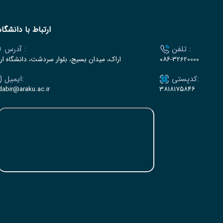
ارتباط با دانشگاه
تلفن :
آدرس :
۰۸۶-32620000
اراک، میدان بسیج، بلوار سردشت، دانشگاه ار
کدپستی:
ایمیل:
dabir@araku.ac.ir
۳۸۱۸۱۷۵۸۴۶