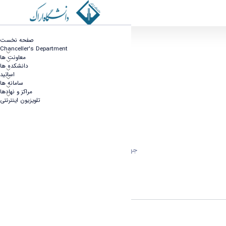
اطلاعیه شماره ۲ مصاحبه دکتری دانشگاه اراک
صفحه نخست
Chanceller's Department
معاونت ها
دانشکده ها
اساتید
سامانه ها
مراکز و نهادها
تلویزیون اینترنتی
جهت مشاهده اطلاعیه
اینجا
کلیک نمایید