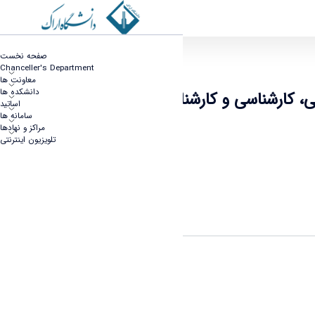
صفحه نخست
Chanceller's Department
معاونت ها
دانشکده ها
اساتید
سامانه ها
مراکز و نهادها
تلویزیون اینترنتی
اشتراک گذاری