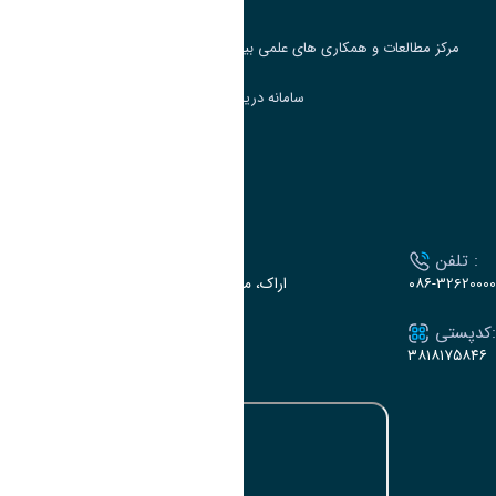
مرکز مطالعات و همکاری های علمی بین المللی وزارت علوم، تحقیقات و فناوری
سامانه دریافت و پاسخگویی به شکایات وزارت علوم
سامانه سخا وزارت علوم
ارتباط با دانشگاه
تلفن :
آدرس :
۰۸۶-32620000
اراک، میدان بسیج، بلوار سردشت، دانشگاه اراک
کدپستی:
ایمیل:
e-dabir@araku.ac.ir
۳۸۱۸۱۷۵۸۴۶